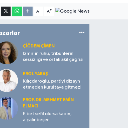
-
+
A
A
azarlar
ÇIĞDEM ÇIMEN
İzmir’in ruhu, tribünlerin
sessizliği ve ortak akıl çağrısı
EROL YARAŞ
Kılıçdaroğlu, partiyi dizayn
etmeden kurultaya gitmez!
PROF. DR. MEHMET EMIN
ELMACI
Elbet sefil olursa kadın,
alçalır beşer