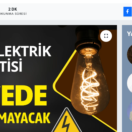
2 DK
OKUNMA SÜRESI
Y