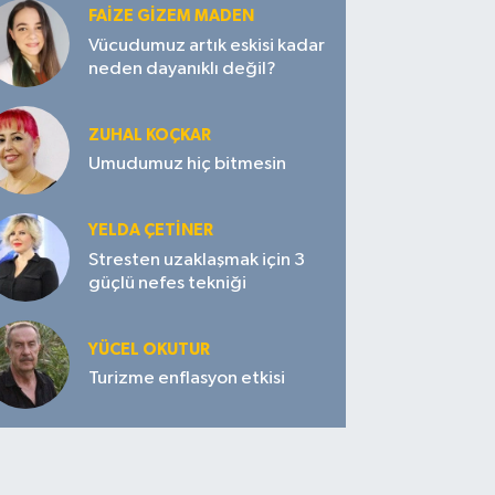
FAIZE GIZEM MADEN
Vücudumuz artık eskisi kadar
neden dayanıklı değil?
ZUHAL KOÇKAR
Umudumuz hiç bitmesin
YELDA ÇETİNER
Stresten uzaklaşmak için 3
güçlü nefes tekniği
YÜCEL OKUTUR
Turizme enflasyon etkisi