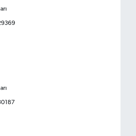
arı
729369
arı
730187