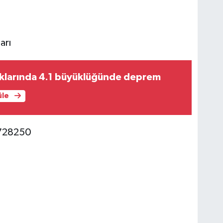
arı
ıklarında 4.1 büyüklüğünde deprem
üle
3728250