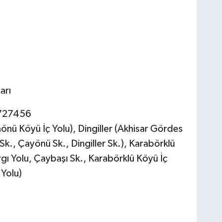
arı
3727456
nü Köyü İç Yolu), Dingiller (Akhisar Gördes
 Sk., Çayönü Sk., Dingiller Sk.), Karabörklü
rgı Yolu, Çaybaşı Sk., Karabörklü Köyü İç
 Yolu)