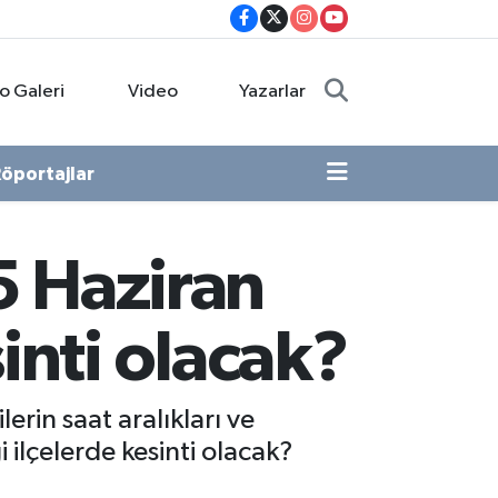
o Galeri
Video
Yazarlar
öportajlar
15 Haziran
inti olacak?
rin saat aralıkları ve
i ilçelerde kesinti olacak?