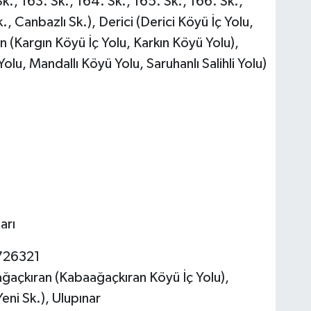
k., 163. Sk., 164. Sk., 165. Sk., 166. Sk.,
., Canbazlı Sk.), Derici (Derici Köyü İç Yolu,
n (Kargın Köyü İç Yolu, Karkın Köyü Yolu),
Yolu, Mandallı Köyü Yolu, Saruhanlı Salihli Yolu)
arı
726321
aağaçkıran (Kabaağaçkıran Köyü İç Yolu),
eni Sk.), Ulupınar