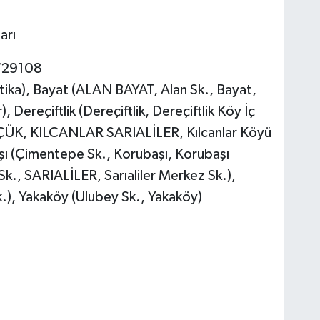
arı
729108
, Patika), Bayat (ALAN BAYAT, Alan Sk., Bayat,
), Dereçiftlik (Dereçiftlik, Dereçiftlik Köy İç
ÖLÇÜK, KILCANLAR SARIALİLER, Kılcanlar Köyü
başı (Çimentepe Sk., Korubaşı, Korubaşı
 Sk., SARIALİLER, Sarıaliler Merkez Sk.),
.), Yakaköy (Ulubey Sk., Yakaköy)