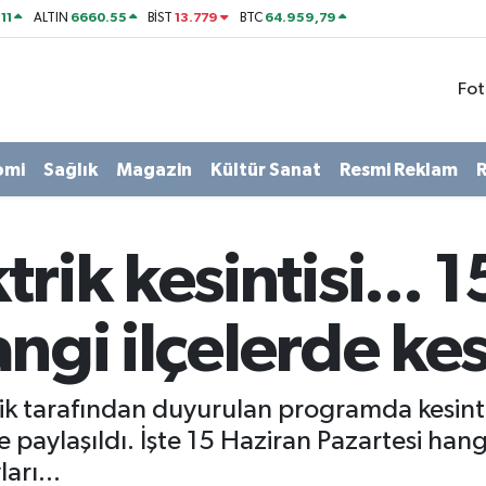
11
6660.55
13.779
64.959,79
ALTIN
BİST
BTC
Fot
omi
Sağlık
Magazin
Kültür Sanat
Resmi Reklam
R
rik kesintisi... 
angi ilçelerde kes
 tarafından duyurulan programda kesintile
e paylaşıldı. İşte 15 Haziran Pazartesi hang
arı...