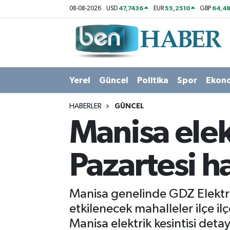
47,7436
55,2510
64,48
08-08-2026
USD
EUR
GBP
Yerel
Hava Durumu
Güncel
Trafik Durumu
Yerel
Güncel
Politika
Spor
Ekon
Politika
Süper Lig Puan Durumu ve Fikstür
HABERLER
GÜNCEL
Spor
Tüm Manşetler
Manisa elekt
Ekonomi
Son Dakika Haberleri
Pazartesi h
Sağlık
Haber Arşivi
Manisa genelinde GDZ Elektrik
Magazin
etkilenecek mahalleler ilçe ilç
Manisa elektrik kesintisi detayl
Kültür Sanat