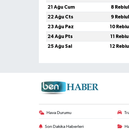
21 Ağu Cum
8 Rebiu
22 Ağu Cts
9 Rebiu
23 Ağu Paz
10 Rebi
24 Ağu Pts
11 Rebi
25 Ağu Sal
12 Rebi
Hava Durumu
Tr
Son Dakika Haberleri
Ha