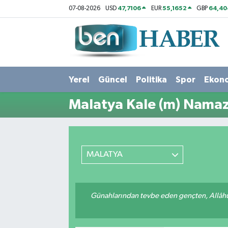
47,7106
55,1652
64,40
07-08-2026
USD
EUR
GBP
Yerel
Hava Durumu
Güncel
Trafik Durumu
Yerel
Güncel
Politika
Spor
Ekon
Politika
Süper Lig Puan Durumu ve Fikstür
Malatya Kale (m) Namaz 
Spor
Tüm Manşetler
Ekonomi
Son Dakika Haberleri
MALATYA
Sağlık
Haber Arşivi
Magazin
Günahlarından tevbe eden gençten, Allâhü 
Kültür Sanat