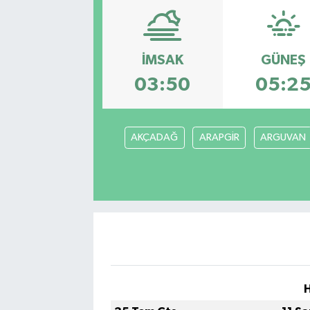
Resmi Reklam
İMSAK
GÜNEŞ
Röportajlar
03:50
05:2
AKÇADAĞ
ARAPGİR
ARGUVAN
H