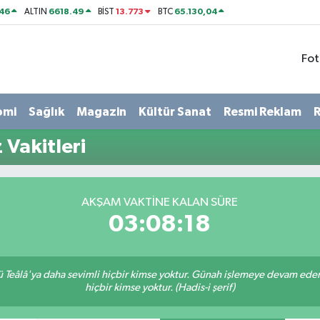
46
6618.49
13.773
65.130,04
ALTIN
BİST
BTC
Fot
omi
Sağlık
Magazin
Kültür Sanat
Resmi Reklam
R
Vakitleri
AKŞAM VAKTINE KALAN SÜRE
03:08:17
Teâlâ'ya daha sevimli hiçbir kimse yoktur. Günah işlemeye devam eden 
hiçbir kimse yoktur. (Hadis-i şerif)