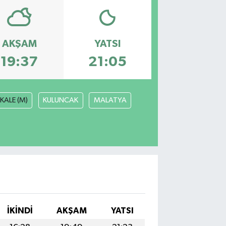
AKŞAM
YATSI
19:37
21:05
KALE (M)
KULUNCAK
MALATYA
İKINDI
AKŞAM
YATSI