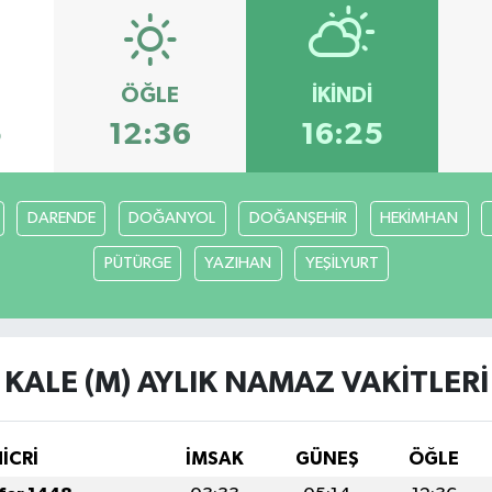
ÖĞLE
İKINDI
5
12:36
16:25
DARENDE
DOĞANYOL
DOĞANŞEHİR
HEKİMHAN
PÜTÜRGE
YAZIHAN
YEŞİLYURT
KALE (M) AYLIK NAMAZ VAKITLERI
İCRİ
İMSAK
GÜNEŞ
ÖĞLE