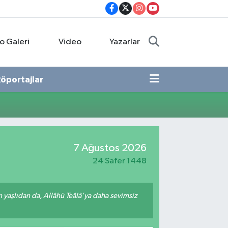
o Galeri
Video
Yazarlar
öportajlar
7 Ağustos 2026
24 Safer 1448
yaşlıdan da, Allâhü Teâlâ'ya daha sevimsiz