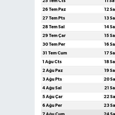
25 Tem Cts
11 S
26 Tem Paz
12 S
27 Tem Pts
13 S
28 Tem Sal
14 S
29 Tem Çar
15 S
30 Tem Per
16 S
31 Tem Cum
17 S
1 Ağu Cts
18 S
2 Ağu Paz
19 S
3 Ağu Pts
20 Sa
4 Ağu Sal
21 S
5 Ağu Çar
22 Sa
6 Ağu Per
23 Sa
7 Ağu Cum
24 Sa