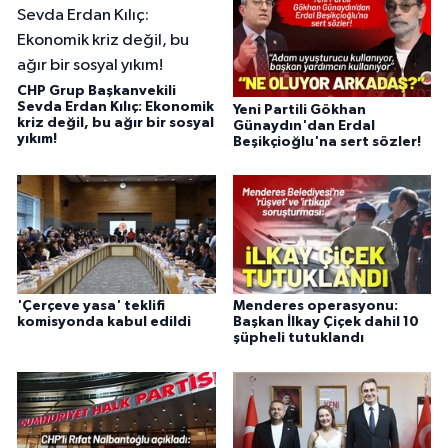
CHP Grup Başkanvekili
Sevda Erdan Kılıç: Ekonomik
Yeni Partili Gökhan
kriz değil, bu ağır bir sosyal
Günaydın'dan Erdal
yıkım!
Beşikçioğlu'na sert sözler!
'Çerçeve yasa' teklifi
Menderes operasyonu:
komisyonda kabul edildi
Başkan İlkay Çiçek dahil 10
şüpheli tutuklandı