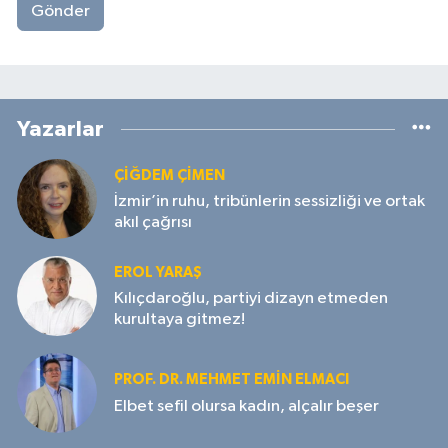
Gönder
Yazarlar
ÇIĞDEM ÇIMEN
İzmir’in ruhu, tribünlerin sessizliği ve ortak
akıl çağrısı
EROL YARAŞ
Kılıçdaroğlu, partiyi dizayn etmeden
kurultaya gitmez!
PROF. DR. MEHMET EMIN ELMACI
Elbet sefil olursa kadın, alçalır beşer