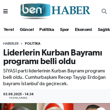
Yerel
Hava Durumu
Yerel
Güncel
Politika
Spor
Ekonomi
Sağlık
Güncel
Trafik Durumu
Politika
Süper Lig Puan Durumu ve Fikstür
HABERLER
POLITIKA
Liderlerin Kurban Bayramı
Spor
Tüm Manşetler
programı belli oldu
Ekonomi
Son Dakika Haberleri
SİYASİ parti liderlerinin Kurban Bayramı programı
belli oldu. Cumhurbaşkanı Recep Tayyip Erdoğan
Sağlık
Haber Arşivi
bayramı İstanbul'da geçirecek.
Magazin
03.06.2025 - 14:34
YAYINLANMA
Kültür Sanat