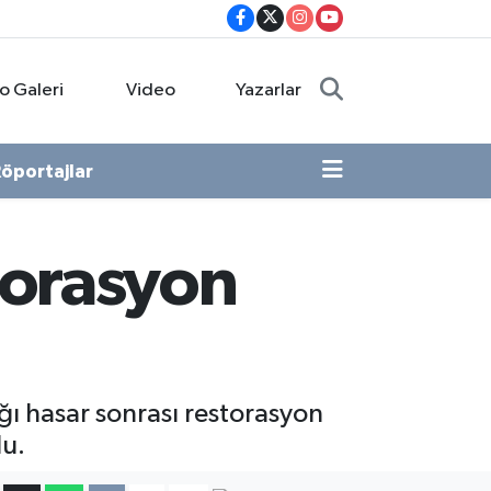
o Galeri
Video
Yazarlar
öportajlar
torasyon
ğı hasar sonrası restorasyon
du.