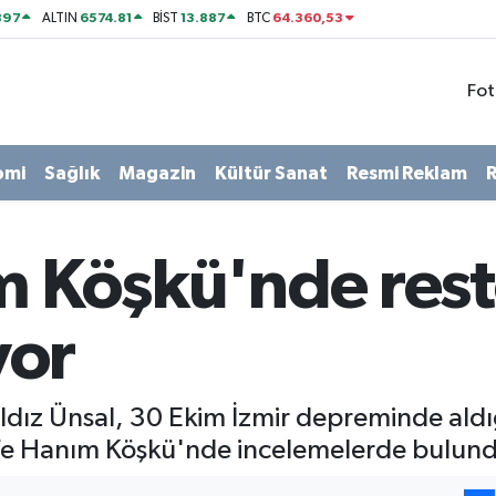
897
6574.81
13.887
64.360,53
ALTIN
BİST
BTC
Fot
omi
Sağlık
Magazin
Kültür Sanat
Resmi Reklam
R
ım Köşkü'nde res
yor
ldız Ünsal, 30 Ekim İzmir depreminde aldı
tife Hanım Köşkü'nde incelemelerde bulun