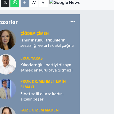
-
+
A
A
azarlar
ÇIĞDEM ÇIMEN
İzmir’in ruhu, tribünlerin
sessizliği ve ortak akıl çağrısı
EROL YARAŞ
Kılıçdaroğlu, partiyi dizayn
etmeden kurultaya gitmez!
PROF. DR. MEHMET EMIN
ELMACI
Elbet sefil olursa kadın,
alçalır beşer
FAIZE GIZEM MADEN