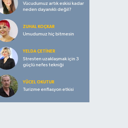
Vücudumuz artık eskisi kadar
neden dayanıklı değil?
ZUHAL KOÇKAR
Umudumuz hiç bitmesin
YELDA ÇETİNER
Stresten uzaklaşmak için 3
güçlü nefes tekniği
YÜCEL OKUTUR
Turizme enflasyon etkisi