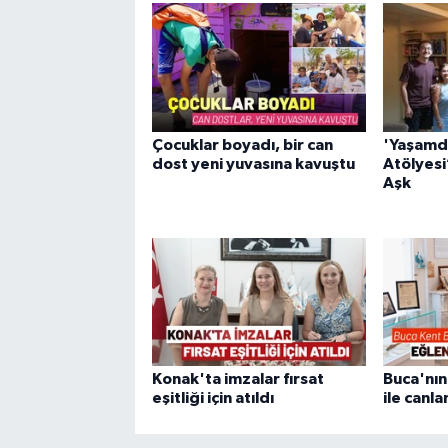
Çocuklar boyadı, bir can
'Yaşamd
dost yeni yuvasına kavuştu
Atölyesi
Aşk
Konak'ta imzalar fırsat
Buca'nın 
eşitliği için atıldı
ile canla