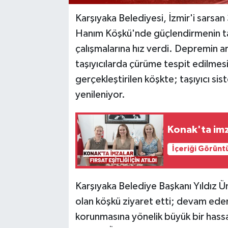
Karşıyaka Belediyesi, İzmir'i sarsa
Hanım Köşkü'nde güçlendirmenin t
çalışmalarına hız verdi. Depremin a
taşıyıcılarda çürüme tespit edilmes
gerçekleştirilen köşkte; taşıyıcı s
yenileniyor.
Konak'ta imzal
İçeriği Görünt
Karşıyaka Belediye Başkanı Yıldız Ün
olan köşkü ziyaret etti; devam eden 
korunmasına yönelik büyük bir hassa