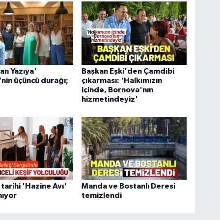
an Yazıya'
Başkan Eşki'den Çamdibi
’nin üçüncü durağı;
çıkarması: 'Halkımızın
içinde, Bornova'nın
hizmetindeyiz'
tarihi 'Hazine Avı'
Manda ve Bostanlı Deresi
nıyor
temizlendi