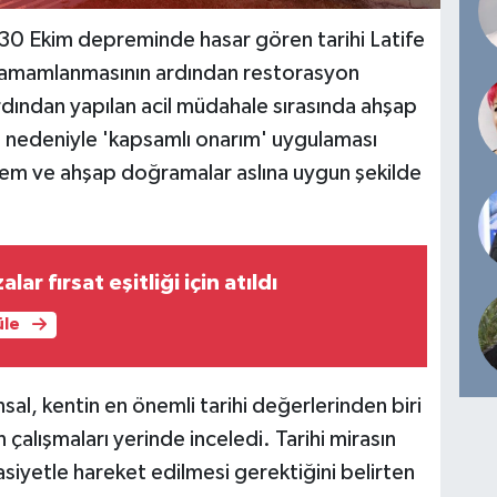
n 30 Ekim depreminde hasar gören tarihi Latife
amamlanmasının ardından restorasyon
rdından yapılan acil müdahale sırasında ahşap
i nedeniyle 'kapsamlı onarım' uygulaması
istem ve ahşap doğramalar aslına uygun şekilde
ar fırsat eşitliği için atıldı
üle
sal, kentin en önemli tarihi değerlerinden biri
çalışmaları yerinde inceledi. Tarihi mirasın
siyetle hareket edilmesi gerektiğini belirten