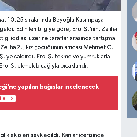
aat 10.25 sıralarında Beyoğlu Kasımpaşa
di. Edinilen bilgiye göre, Erol Ş.'nin, Zeliha
ettiği iddiası üzerine taraflar arasında tartışma
e Zeliha Z., kız çocuğunun amcası Mehmet G.
 Ş.’ye saldırdı. Erol Ş. tekme ve yumruklarla
Erol Ş. ekmek bıçağıyla bıçaklandı.
i’ne yapılan bağışlar incelenecek
üle
lık ekipleri sevk edildi. Kanlar içerisinde