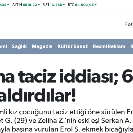
438
6518.23
13.768
64.602,05
ALTIN
BİST
BTC
Fot
omi
Sağlık
Magazin
Kültür Sanat
Resmi Reklam
R
a taciz iddiası; 
ldırdılar!
li kız çocuğunu taciz ettiği öne sürülen E
 G. (29) ve Zeliha Z.’nin eski eşi Serkan A
yla başına vurulan Erol Ş. ekmek bıçağıyla