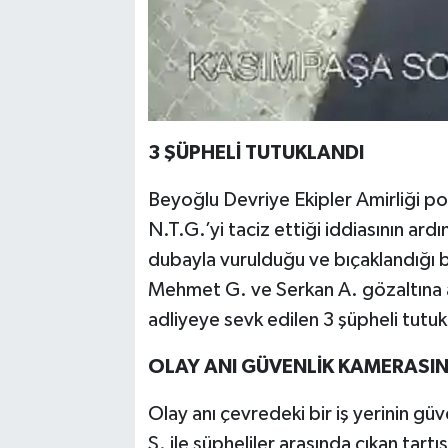
3 ŞÜPHELİ TUTUKLANDI
Beyoğlu Devriye Ekipler Amirliği poli
N.T.G.’yi taciz ettiği iddiasının ar
dubayla vurulduğu ve bıçaklandığı b
Mehmet G. ve Serkan A. gözaltına al
adliyeye sevk edilen 3 şüpheli tutu
OLAY ANI GÜVENLİK KAMERASI
Olay anı çevredeki bir iş yerinin gü
Ş. ile şüpheliler arasında çıkan tar