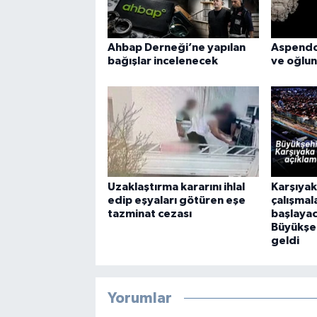
Ahbap Derneği’ne yapılan
Aspendos
bağışlar incelenecek
ve oğlun
Uzaklaştırma kararını ihlal
Karşıyak
edip eşyaları götüren eşe
çalışmal
tazminat cezası
başlaya
Büyükşe
geldi
Yorumlar