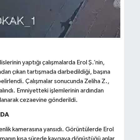
slerinin yaptığı çalışmalarda Erol Ş.’nin,
dından çıkan tartışmada darbedildiği, başına
elirlendi. Çalışmalar sonucunda Zeliha Z.,
ındı. Emniyetteki işlemlerinin ardından
klanarak cezaevine gönderildi.
NDA
venlik kamerasına yansıdı. Görüntülerde Erol
tışmanın kısa sürede kavgaya dönüştüğü anlar