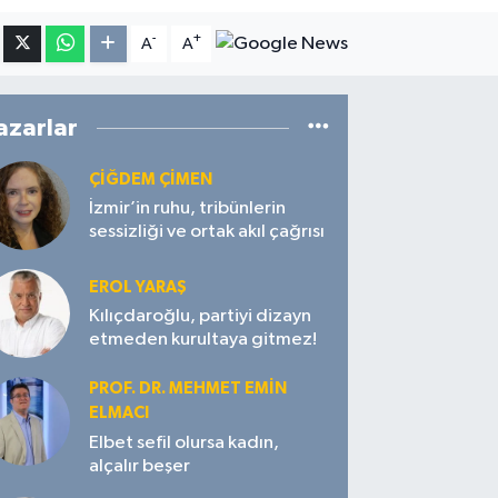
-
+
A
A
azarlar
ÇIĞDEM ÇIMEN
İzmir’in ruhu, tribünlerin
sessizliği ve ortak akıl çağrısı
EROL YARAŞ
Kılıçdaroğlu, partiyi dizayn
etmeden kurultaya gitmez!
PROF. DR. MEHMET EMIN
ELMACI
Elbet sefil olursa kadın,
alçalır beşer