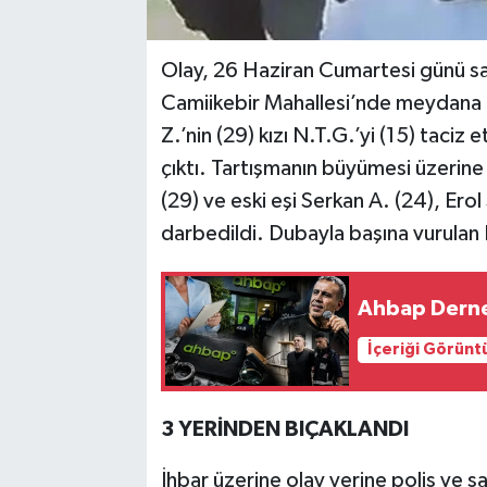
Olay, 26 Haziran Cumartesi günü s
Camiikebir Mahallesi’nde meydana gel
Z.’nin (29) kızı N.T.G.’yi (15) taciz 
çıktı. Tartışmanın büyümesi üzerin
(29) ve eski eşi Serkan A. (24), Erol
darbedildi. Dubayla başına vurulan 
Ahbap Derneğ
İçeriği Görünt
3 YERİNDEN BIÇAKLANDI
İhbar üzerine olay yerine polis ve sağ