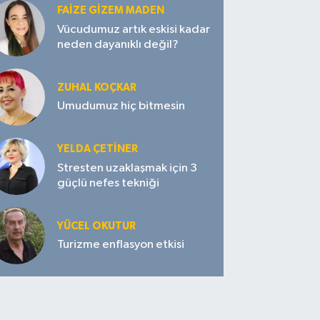
FAIZE GIZEM MADEN
Vücudumuz artık eskisi kadar
neden dayanıklı değil?
ZUHAL KOÇKAR
Umudumuz hiç bitmesin
YELDA ÇETİNER
Stresten uzaklaşmak için 3
güçlü nefes tekniği
YÜCEL OKUTUR
Turizme enflasyon etkisi