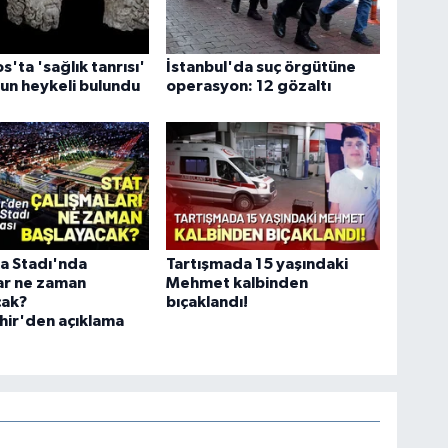
'ta 'sağlık tanrısı'
İstanbul'da suç örgütüne
un heykeli bulundu
operasyon: 12 gözaltı
a Stadı'nda
Tartışmada 15 yaşındaki
ar ne zaman
Mehmet kalbinden
cak?
bıçaklandı!
hir'den açıklama