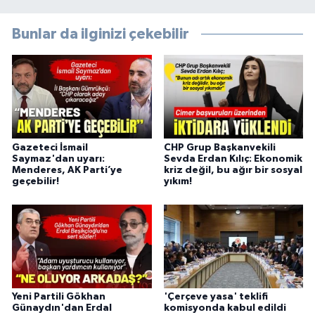
Bunlar da ilginizi çekebilir
Gazeteci İsmail
CHP Grup Başkanvekili
Saymaz'dan uyarı:
Sevda Erdan Kılıç: Ekonomik
Menderes, AK Parti’ye
kriz değil, bu ağır bir sosyal
geçebilir!
yıkım!
Yeni Partili Gökhan
'Çerçeve yasa' teklifi
Günaydın'dan Erdal
komisyonda kabul edildi