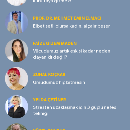
kurultaya gitmez!
PROF. DR. MEHMET EMIN ELMACI
Elbet sefil olursa kadın, alçalır beşer
FAIZE GIZEM MADEN
Vücudumuz artık eskisi kadar neden
dayanıklı değil?
ZUHAL KOÇKAR
Umudumuz hiç bitmesin
YELDA ÇETİNER
Stresten uzaklaşmak için 3 güçlü nefes
tekniği