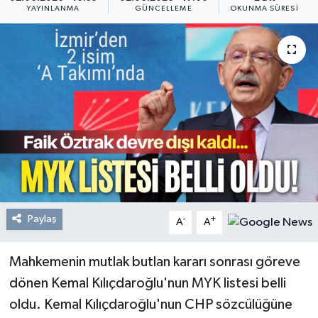
YAYINLANMA
GÜNCELLEME
OKUNMA SÜRESI
Resmi Reklam
Röportajlar
Paylaş
-
+
A
A
Mahkemenin mutlak butlan kararı sonrası göreve
dönen Kemal Kılıçdaroğlu'nun MYK listesi belli
oldu. Kemal Kılıçdaroğlu'nun CHP sözcülüğüne