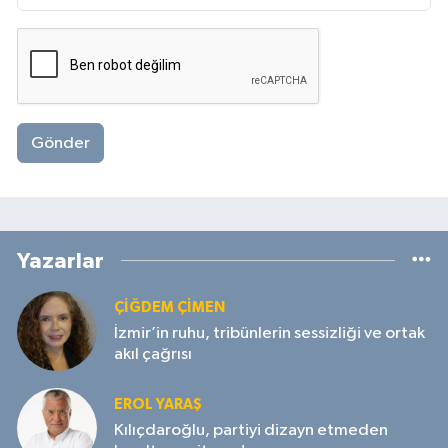
Gönder
Yazarlar
ÇIĞDEM ÇIMEN
İzmir’in ruhu, tribünlerin sessizliği ve ortak
akıl çağrısı
EROL YARAŞ
Kılıçdaroğlu, partiyi dizayn etmeden