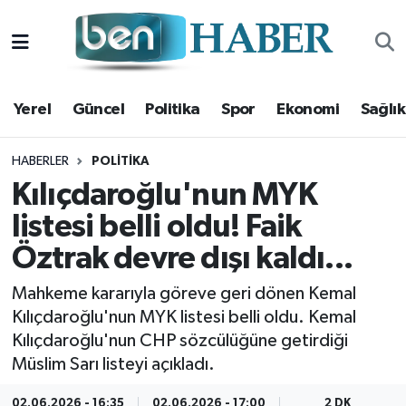
Yerel
Hava Durumu
Yerel
Güncel
Politika
Spor
Ekonomi
Sağlık
Güncel
Trafik Durumu
Politika
Süper Lig Puan Durumu ve Fikstür
HABERLER
POLITIKA
Kılıçdaroğlu'nun MYK
Spor
Tüm Manşetler
listesi belli oldu! Faik
Öztrak devre dışı kaldı...
Ekonomi
Son Dakika Haberleri
Mahkeme kararıyla göreve geri dönen Kemal
Sağlık
Haber Arşivi
Kılıçdaroğlu'nun MYK listesi belli oldu. Kemal
Kılıçdaroğlu'nun CHP sözcülüğüne getirdiği
Magazin
Müslim Sarı listeyi açıkladı.
Kültür Sanat
02.06.2026 - 16:35
02.06.2026 - 17:00
2 DK