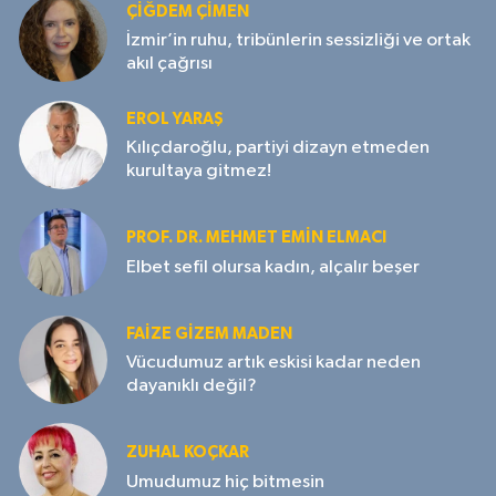
ÇIĞDEM ÇIMEN
İzmir’in ruhu, tribünlerin sessizliği ve ortak
akıl çağrısı
EROL YARAŞ
Kılıçdaroğlu, partiyi dizayn etmeden
kurultaya gitmez!
PROF. DR. MEHMET EMIN ELMACI
Elbet sefil olursa kadın, alçalır beşer
FAIZE GIZEM MADEN
Vücudumuz artık eskisi kadar neden
dayanıklı değil?
ZUHAL KOÇKAR
Umudumuz hiç bitmesin