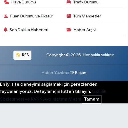
Hava Durumu
Trafik Durumu
Puan Durumu ve Fikstür
Tüm Manşetler
Son Dakika Haberleri
Haber Arşivi
RSS
Copyright © 2026. Her hakkı saklıdır.
Haber Yazılımı:
TE Bilişim
En iyi site deneyimi sağlamak için çerezlerden
faydalanıyoruz. Detaylar için lütfen tıklayın.
Gizlilik
Sözleşmesi ve KVKK Aydınlatma Metni
Tamam