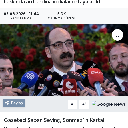
hakkında ardı ardına iddialar ortaya atıldı.
Resmi Reklam
03.06.2026 - 11:44
5 DK
YAYINLANMA
OKUNMA SÜRESI
Röportajlar
Paylaş
-
+
A
A
Gazeteci Şaban Sevinç, Sönmez’in Kartal