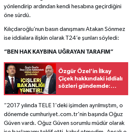
yönlendirip ardından kendi hesabına geçirdiğini
öne sürdü.
Kılıçdaroğlu’nun basın danışmanı Atakan Sönmez
ise iddialara ilişkin olarak T24’e şunları söyledi:
“BEN HAK KAYBINA UĞRAYAN TARAFIM”
Özgür Özel'in İlkay
Çiçek hakkındaki iddialı
sözleri gündemde:
İçişleri Bakanlığı'nı
yönetir!
“2017 yılında TELE 1'deki işimden ayrılmıştım, o
dönemde cumhuriyet.com.tr'nin başında Oğuz
Güven vardı. Oğuz Güven sorumlu müdür olarak