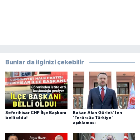
Bunlar da ilginizi çekebilir
Seferihisar CHP İlçe Başkanı
Bakan Akın Gürlek'ten
belli oldu!
'Terörsüz Türkiye'
açıklaması