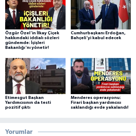
Özgür Özel'in İlkay Çiçek
Cumhurbaşkanı Erdoğan,
hakkındaki iddialı sözleri
Bahçeli'yi kabul edecek
gündemde: İçişleri
Bakanlığı'nı yönetir!
Etimesgut Başkan
Menderes operasyonu:
Yardımcısının da testi
Firari başkan yardımcısı
pozitif çıktı
saklandığı evde yakalandı!
Yorumlar