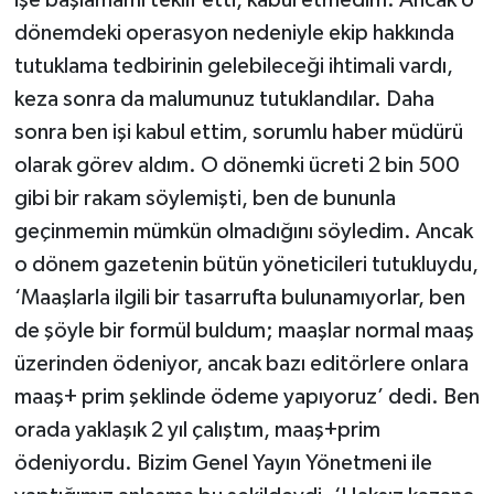
işe başlamamı teklif etti, kabul etmedim. Ancak o
dönemdeki operasyon nedeniyle ekip hakkında
tutuklama tedbirinin gelebileceği ihtimali vardı,
keza sonra da malumunuz tutuklandılar. Daha
sonra ben işi kabul ettim, sorumlu haber müdürü
olarak görev aldım. O dönemki ücreti 2 bin 500
gibi bir rakam söylemişti, ben de bununla
geçinmemin mümkün olmadığını söyledim. Ancak
o dönem gazetenin bütün yöneticileri tutukluydu,
‘Maaşlarla ilgili bir tasarrufta bulunamıyorlar, ben
de şöyle bir formül buldum; maaşlar normal maaş
üzerinden ödeniyor, ancak bazı editörlere onlara
maaş+ prim şeklinde ödeme yapıyoruz’ dedi. Ben
orada yaklaşık 2 yıl çalıştım, maaş+prim
ödeniyordu. Bizim Genel Yayın Yönetmeni ile