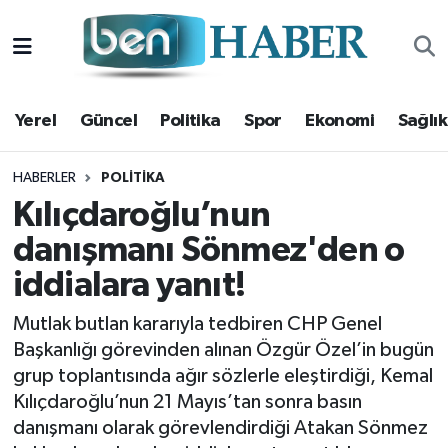
Yerel
Hava Durumu
Yerel
Güncel
Politika
Spor
Ekonomi
Sağlık
Güncel
Trafik Durumu
Politika
Süper Lig Puan Durumu ve Fikstür
HABERLER
POLITIKA
Kılıçdaroğlu’nun
Spor
Tüm Manşetler
danışmanı Sönmez'den o
iddialara yanıt!
Ekonomi
Son Dakika Haberleri
Mutlak butlan kararıyla tedbiren CHP Genel
Sağlık
Haber Arşivi
Başkanlığı görevinden alınan Özgür Özel’in bugün
grup toplantısında ağır sözlerle eleştirdiği, Kemal
Magazin
Kılıçdaroğlu’nun 21 Mayıs’tan sonra basın
danışmanı olarak görevlendirdiği Atakan Sönmez
Kültür Sanat