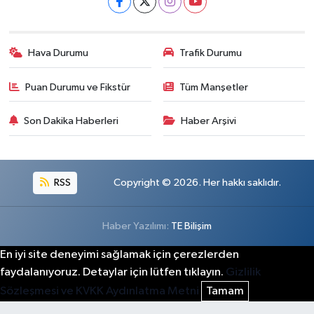
Hava Durumu
Trafik Durumu
Puan Durumu ve Fikstür
Tüm Manşetler
Son Dakika Haberleri
Haber Arşivi
RSS
Copyright © 2026. Her hakkı saklıdır.
Haber Yazılımı:
TE Bilişim
En iyi site deneyimi sağlamak için çerezlerden
faydalanıyoruz. Detaylar için lütfen tıklayın.
Gizlilik
Sözleşmesi ve KVKK Aydınlatma Metni
Tamam