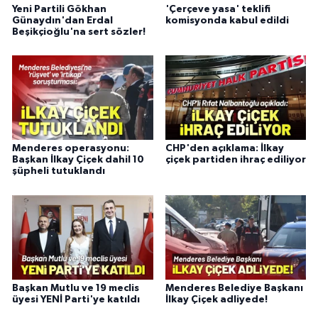
Yeni Partili Gökhan
'Çerçeve yasa' teklifi
Günaydın'dan Erdal
komisyonda kabul edildi
Beşikçioğlu'na sert sözler!
Menderes operasyonu:
CHP'den açıklama: İlkay
Başkan İlkay Çiçek dahil 10
çiçek partiden ihraç ediliyor
şüpheli tutuklandı
Başkan Mutlu ve 19 meclis
Menderes Belediye Başkanı
üyesi YENİ Parti'ye katıldı
İlkay Çiçek adliyede!