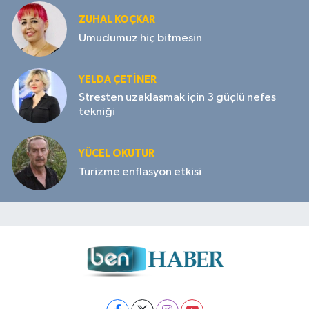
ZUHAL KOÇKAR
Umudumuz hiç bitmesin
YELDA ÇETİNER
Stresten uzaklaşmak için 3 güçlü nefes
tekniği
YÜCEL OKUTUR
Turizme enflasyon etkisi