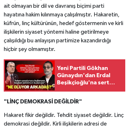
ait olmayan bir dil ve davranış biçimi parti
hayatına hakim kılınmaya çalışılmıştır. Hakaretin,
küfrün, linç kültürünün, hedef göstermenin ve kirli
ilişkilerin siyaset yöntemi haline getirilmeye
çalışıldığı bu anlayışın partimize kazandırdığı
hiçbir şey olmamıştır.
Yeni Partili Gökhan
Günaydın'dan Erdal
Beşikçioğlu'na sert
sözler!
"LİNÇ DEMOKRASİ DEĞİLDİR"
Hakaret fikir değildir. Tehdit siyaset değildir. Linç
demokrasi değildir. Kirli ilişkilerin adresi de