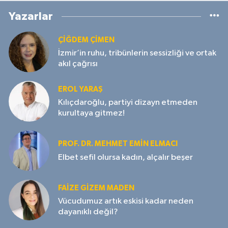
Yazarlar
ÇIĞDEM ÇIMEN
İzmir’in ruhu, tribünlerin sessizliği ve ortak
akıl çağrısı
EROL YARAŞ
Kılıçdaroğlu, partiyi dizayn etmeden
kurultaya gitmez!
PROF. DR. MEHMET EMIN ELMACI
Elbet sefil olursa kadın, alçalır beşer
FAIZE GIZEM MADEN
Vücudumuz artık eskisi kadar neden
dayanıklı değil?