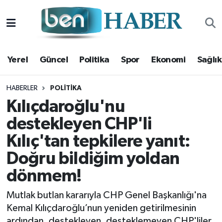
Yerel
Hava Durumu
Yerel
Güncel
Politika
Spor
Ekonomi
Sağlık
Güncel
Trafik Durumu
Politika
Süper Lig Puan Durumu ve Fikstür
HABERLER
POLITIKA
Kılıçdaroğlu'nu
Spor
Tüm Manşetler
destekleyen CHP'li
Kılıç'tan tepkilere yanıt:
Ekonomi
Son Dakika Haberleri
Doğru bildiğim yoldan
Sağlık
Haber Arşivi
dönmem!
Magazin
Mutlak butlan kararıyla CHP Genel Başkanlığı'na
Kemal Kılıçdaroğlu’nun yeniden getirilmesinin
Kültür Sanat
ardından, destekleyen, desteklemeyen CHP'liler