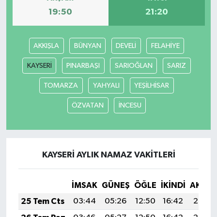
19:50
21:20
AKKIŞLA
BÜNYAN
DEVELİ
FELAHİYE
KAYSERİ
PINARBAŞI
SARIOĞLAN
SARIZ
TOMARZA
YAHYALI
YEŞİLHİSAR
ÖZVATAN
İNCESU
KAYSERİ AYLIK NAMAZ VAKITLERI
İMSAK
GÜNEŞ
ÖĞLE
İKINDI
AKŞA
25 Tem Cts
03:44
05:26
12:50
16:42
20:03