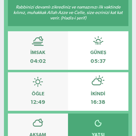
Rabbinizi devamlı zikrediniz ve namazınızı ilk vaktinde
Resmi Reklam
kılınız, muhakkak Allah Azze ve Celle, size ecrinizi kat kat
verir. (Hadis-i şerif)
Röportajlar
İMSAK
GÜNEŞ
04:02
05:37
ÖĞLE
İKINDI
12:49
16:38
AKŞAM
YATSI