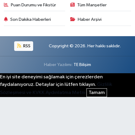
Puan Durumu ve Fikstür
Tüm Manşetler
Son Dakika Haberleri
Haber Arşivi
RSS
Copyright © 2026. Her hakkı saklıdır.
Haber Yazılımı:
TE Bilişim
En iyi site deneyimi sağlamak için çerezlerden
faydalanıyoruz. Detaylar için lütfen tıklayın.
Gizlilik
Sözleşmesi ve KVKK Aydınlatma Metni
Tamam