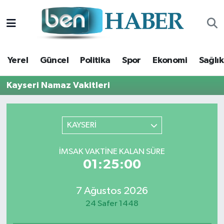
Yerel
Hava Durumu
Yerel
Güncel
Politika
Spor
Ekonomi
Sağlık
Güncel
Trafik Durumu
Kayseri Namaz Vakitleri
Politika
Süper Lig Puan Durumu ve Fikstür
Spor
Tüm Manşetler
KAYSERİ
Ekonomi
Son Dakika Haberleri
İMSAK VAKTINE KALAN SÜRE
01:25:00
Sağlık
Haber Arşivi
7 Ağustos 2026
Magazin
24 Safer 1448
Kültür Sanat