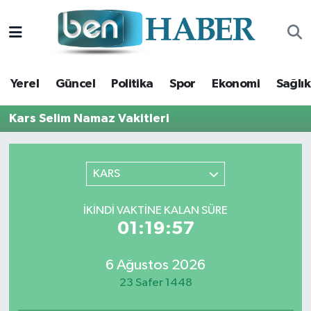
Yerel
Hava Durumu
Yerel
Güncel
Politika
Spor
Ekonomi
Sağlık
Güncel
Trafik Durumu
Kars Selim Namaz Vakitleri
Politika
Süper Lig Puan Durumu ve Fikstür
Spor
Tüm Manşetler
KARS
Ekonomi
Son Dakika Haberleri
İKINDI VAKTINE KALAN SÜRE
01:19:56
Sağlık
Haber Arşivi
6 Ağustos 2026
Magazin
23 Safer 1448
Kültür Sanat