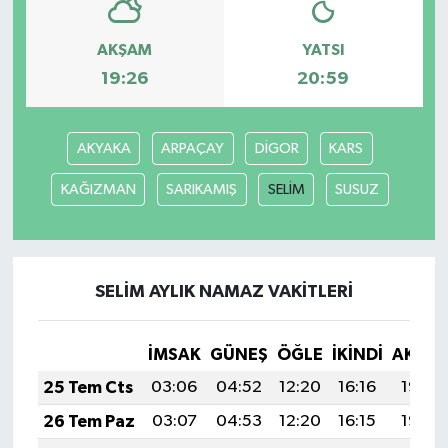
AKŞAM
YATSI
19:26
20:59
AKYAKA
ARPAÇAY
DİGOR
KARS
KAĞIZMAN
SARIKAMIŞ
SELİM
SUSUZ
SELİM AYLIK NAMAZ VAKITLERI
İMSAK
GÜNEŞ
ÖĞLE
İKINDI
AKŞA
25 Tem Cts
03:06
04:52
12:20
16:16
19:38
26 Tem Paz
03:07
04:53
12:20
16:15
19:38