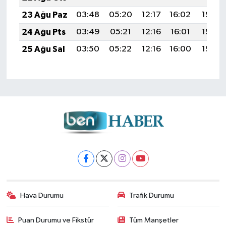
23 Ağu Paz
03:48
05:20
12:17
16:02
19:03
24 Ağu Pts
03:49
05:21
12:16
16:01
19:02
25 Ağu Sal
03:50
05:22
12:16
16:00
19:00
Hava Durumu
Trafik Durumu
Puan Durumu ve Fikstür
Tüm Manşetler