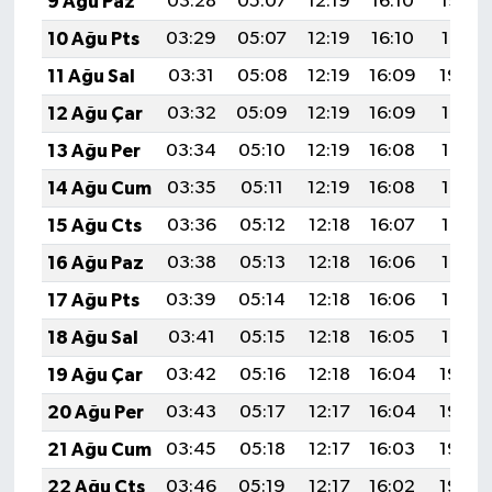
9 Ağu Paz
03:28
05:07
12:19
16:10
19:22
10 Ağu Pts
03:29
05:07
12:19
16:10
19:21
11 Ağu Sal
03:31
05:08
12:19
16:09
19:20
12 Ağu Çar
03:32
05:09
12:19
16:09
19:19
13 Ağu Per
03:34
05:10
12:19
16:08
19:17
14 Ağu Cum
03:35
05:11
12:19
16:08
19:16
15 Ağu Cts
03:36
05:12
12:18
16:07
19:15
16 Ağu Paz
03:38
05:13
12:18
16:06
19:13
17 Ağu Pts
03:39
05:14
12:18
16:06
19:12
18 Ağu Sal
03:41
05:15
12:18
16:05
19:10
19 Ağu Çar
03:42
05:16
12:18
16:04
19:09
20 Ağu Per
03:43
05:17
12:17
16:04
19:08
21 Ağu Cum
03:45
05:18
12:17
16:03
19:06
22 Ağu Cts
03:46
05:19
12:17
16:02
19:05