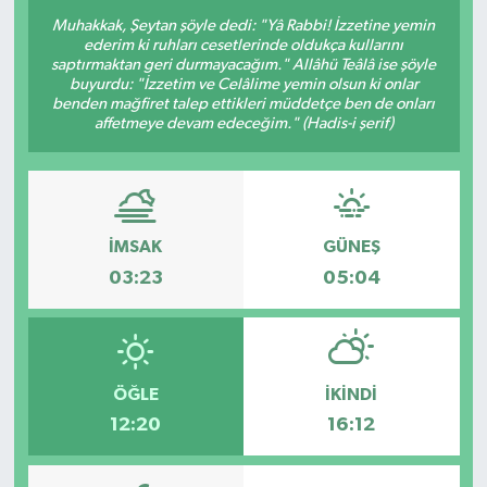
Muhakkak, Şeytan şöyle dedi: "Yâ Rabbi! İzzetine yemin
Resmi Reklam
ederim ki ruhları cesetlerinde oldukça kullarını
saptırmaktan geri durmayacağım." Allâhü Teâlâ ise şöyle
buyurdu: "İzzetim ve Celâlime yemin olsun ki onlar
Röportajlar
benden mağfiret talep ettikleri müddetçe ben de onları
affetmeye devam edeceğim." (Hadis-i şerif)
İMSAK
GÜNEŞ
03:23
05:04
ÖĞLE
İKINDI
12:20
16:12