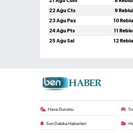
21 Ağu Cum
8 Rebiu
22 Ağu Cts
9 Rebiu
23 Ağu Paz
10 Rebi
24 Ağu Pts
11 Rebi
25 Ağu Sal
12 Rebi
Hava Durumu
Tr
Son Dakika Haberleri
Ha