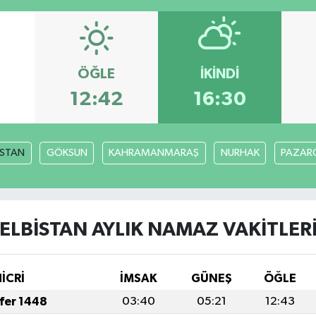
ÖĞLE
İKINDI
3
12:42
16:30
İSTAN
GÖKSUN
KAHRAMANMARAŞ
NURHAK
PAZARC
ELBİSTAN AYLIK NAMAZ VAKITLER
HİCRİ
İMSAK
GÜNEŞ
ÖĞLE
afer 1448
03:40
05:21
12:43