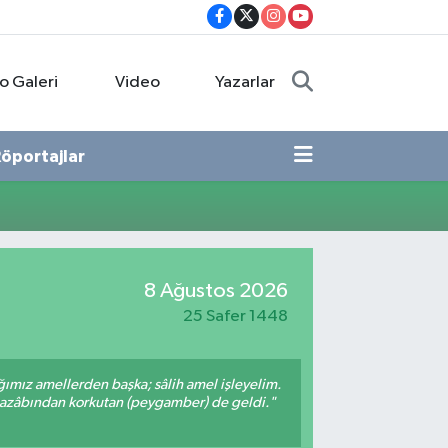
o Galeri
Video
Yazarlar
öportajlar
8 Ağustos 2026
25 Safer 1448
ığımız amellerden başka; sâlih amel işleyelim.
 azâbından korkutan (peygamber) de geldi."