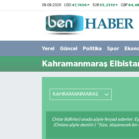
47,7436
55,2510
64,48
08-08-2026
USD
EUR
GBP
Yerel
Hava Durumu
Güncel
Trafik Durumu
Yerel
Güncel
Politika
Spor
Ekon
Politika
Süper Lig Puan Durumu ve Fikstür
Kahramanmaraş Elbistan
Spor
Tüm Manşetler
Ekonomi
Son Dakika Haberleri
KAHRAMANMARAŞ
Sağlık
Haber Arşivi
Magazin
Onlar (kâfirler) orada şöyle feryad ederler: 
(Onlara şöyle denilir:) "Size, düşünecek 
Kültür Sanat