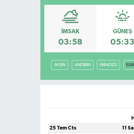
Resmi Reklam
Röportajlar
İMSAK
GÜNEŞ
03:58
05:3
AFŞİN
ANDIRIN
EKİNÖZÜ
ELB
25 Tem Cts
11 S