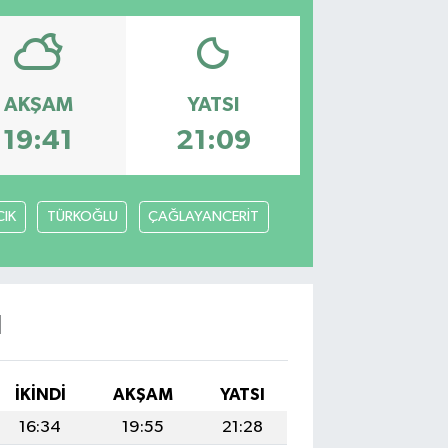
AKŞAM
YATSI
19:41
21:09
IK
TÜRKOĞLU
ÇAĞLAYANCERİT
I
İKINDI
AKŞAM
YATSI
16:34
19:55
21:28