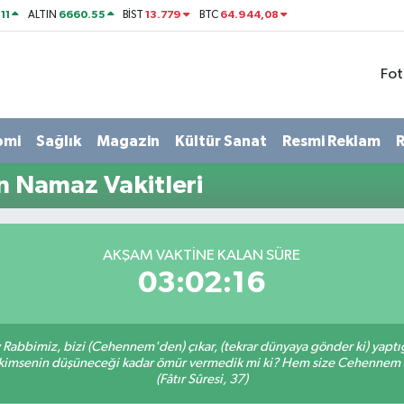
11
6660.55
13.779
64.944,08
ALTIN
BİST
BTC
Fot
omi
Sağlık
Magazin
Kültür Sanat
Resmi Reklam
R
 Namaz Vakitleri
AKŞAM VAKTINE KALAN SÜRE
03:02:15
Ey Rabbimiz, bizi (Cehennem'den) çıkar, (tekrar dünyaya gönder ki) yapt
bir kimsenin düşüneceği kadar ömür vermedik mi ki? Hem size Cehennem
(Fâtır Sûresi, 37)