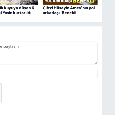
ik kuyuya düşen 6
Çiftçi Hüseyin Amca'nın yol
 Yasin kurtarıldı
arkadaşı 'Benekli'