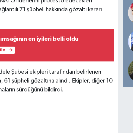
NATO liderlerini protesto edecekleri
ağlantılı 71 şüpheli hakkında gözaltı kararı
msağının en iyileri belli oldu
üle
le Şubesi ekipleri tarafından belirlenen
1 şüpheli gözaltına alındı. Ekipler, diğer 10
maların sürdüğünü bildirdi.