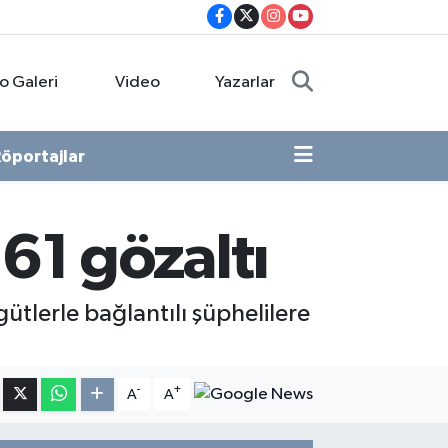
o Galeri
Video
Yazarlar
öportajlar
61 gözaltı
gütlerle bağlantılı şüphelilere
-
+
A
A