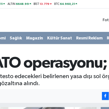
11
6648.99
13.779
64.960,21
ALTIN
BİST
BTC
Fot
omi
Sağlık
Magazin
Kültür Sanat
Resmi Reklam
R
ATO operasyonu; 
esto edecekleri belirlenen yasa dışı sol ör
özaltına alındı.