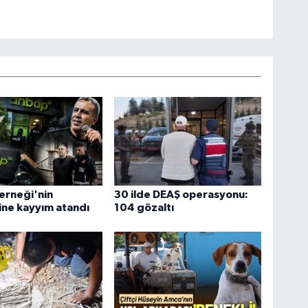
erneği'nin
30 ilde DEAŞ operasyonu:
ne kayyım atandı
104 gözaltı