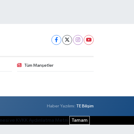
Tüm Manşetler
Haber Yazılımı:
TE Bilişim
şmesi ve KVKK Aydınlatma Metni
Tamam