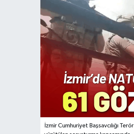
Resmi Reklam
Röportajlar
İzmir Cumhuriyet Başsavcılığı Terö