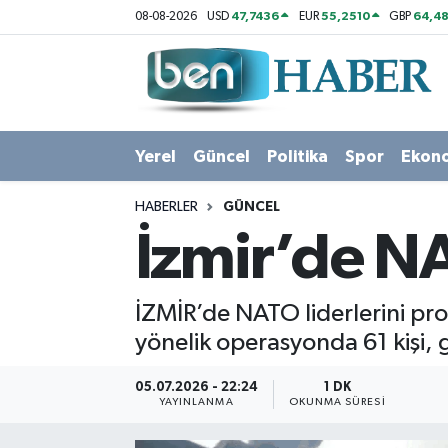
47,7436
55,2510
64,48
08-08-2026
USD
EUR
GBP
Yerel
Hava Durumu
Güncel
Trafik Durumu
Yerel
Güncel
Politika
Spor
Ekon
Politika
Süper Lig Puan Durumu ve Fikstür
HABERLER
GÜNCEL
Spor
Tüm Manşetler
İzmir’de N
Ekonomi
Son Dakika Haberleri
İZMİR’de NATO liderlerini prot
Sağlık
Haber Arşivi
yönelik operasyonda 61 kişi, g
Magazin
05.07.2026 - 22:24
1 DK
YAYINLANMA
OKUNMA SÜRESI
Kültür Sanat