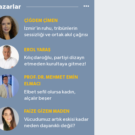
azarlar
ÇIĞDEM ÇIMEN
İzmir’in ruhu, tribünlerin
sessizliği ve ortak akıl çağrısı
EROL YARAŞ
Kılıçdaroğlu, partiyi dizayn
etmeden kurultaya gitmez!
PROF. DR. MEHMET EMIN
ELMACI
Elbet sefil olursa kadın,
alçalır beşer
FAIZE GIZEM MADEN
Vücudumuz artık eskisi kadar
neden dayanıklı değil?