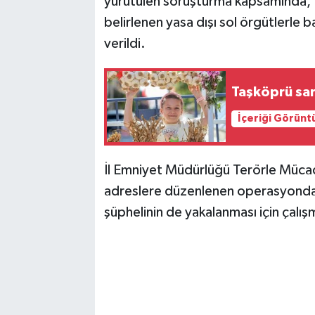
yürütülen soruşturma kapsamında, 
belirlenen yasa dışı sol örgütlerle b
verildi.
Taşköprü sarı
İçeriği Görünt
İl Emniyet Müdürlüğü Terörle Mücade
adreslere düzenlenen operasyonda, 6
şüphelinin de yakalanması için çalış