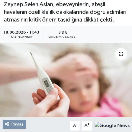
Zeynep Selen Aslan, ebeveynlerin, ateşli
Resmi Reklam
havalenin özellikle ilk dakikalarında doğru adımları
atmasının kritik önem taşıdığına dikkat çekti.
Röportajlar
18.06.2026 - 11:43
3 DK
YAYINLANMA
OKUNMA SÜRESI
Paylaş
-
+
A
A