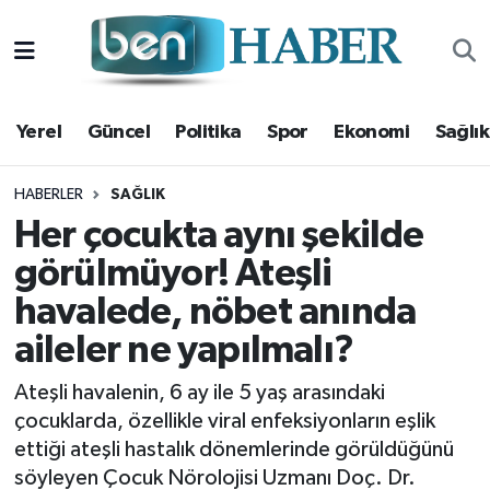
Yerel
Hava Durumu
Yerel
Güncel
Politika
Spor
Ekonomi
Sağlık
Güncel
Trafik Durumu
Politika
Süper Lig Puan Durumu ve Fikstür
HABERLER
SAĞLIK
Her çocukta aynı şekilde
Spor
Tüm Manşetler
görülmüyor! Ateşli
havalede, nöbet anında
Ekonomi
Son Dakika Haberleri
aileler ne yapılmalı?
Sağlık
Haber Arşivi
Ateşli havalenin, 6 ay ile 5 yaş arasındaki
Magazin
çocuklarda, özellikle viral enfeksiyonların eşlik
ettiği ateşli hastalık dönemlerinde görüldüğünü
Kültür Sanat
söyleyen Çocuk Nörolojisi Uzmanı Doç. Dr.