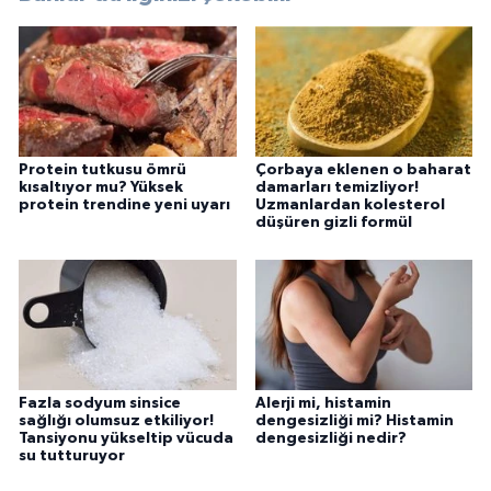
Protein tutkusu ömrü
Çorbaya eklenen o baharat
kısaltıyor mu? Yüksek
damarları temizliyor!
protein trendine yeni uyarı
Uzmanlardan kolesterol
düşüren gizli formül
Fazla sodyum sinsice
Alerji mi, histamin
sağlığı olumsuz etkiliyor!
dengesizliği mi? Histamin
Tansiyonu yükseltip vücuda
dengesizliği nedir?
su tutturuyor