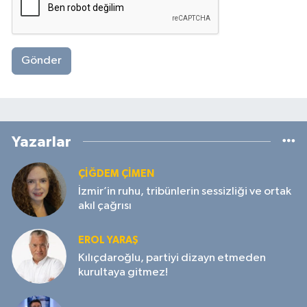
Gönder
Yazarlar
ÇIĞDEM ÇIMEN
İzmir’in ruhu, tribünlerin sessizliği ve ortak
akıl çağrısı
EROL YARAŞ
Kılıçdaroğlu, partiyi dizayn etmeden
kurultaya gitmez!