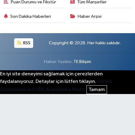
Puan Durumu ve Fikstür
Tüm Manşetler
Son Dakika Haberleri
Haber Arşivi
RSS
Copyright © 2026. Her hakkı saklıdır.
Haber Yazılımı:
TE Bilişim
En iyi site deneyimi sağlamak için çerezlerden
faydalanıyoruz. Detaylar için lütfen tıklayın.
Gizlilik
Sözleşmesi ve KVKK Aydınlatma Metni
Tamam