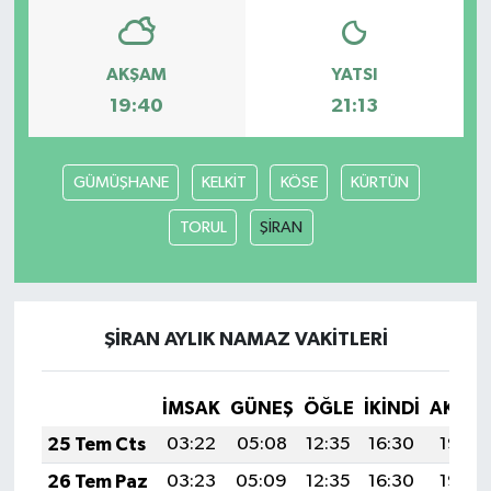
AKŞAM
YATSI
19:40
21:13
GÜMÜŞHANE
KELKİT
KÖSE
KÜRTÜN
TORUL
ŞİRAN
ŞİRAN AYLIK NAMAZ VAKITLERI
İMSAK
GÜNEŞ
ÖĞLE
İKINDI
AKŞA
25 Tem Cts
03:22
05:08
12:35
16:30
19:52
26 Tem Paz
03:23
05:09
12:35
16:30
19:52