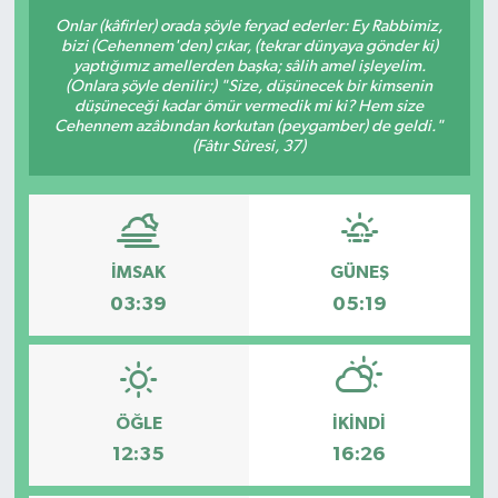
Onlar (kâfirler) orada şöyle feryad ederler: Ey Rabbimiz,
Resmi Reklam
bizi (Cehennem'den) çıkar, (tekrar dünyaya gönder ki)
yaptığımız amellerden başka; sâlih amel işleyelim.
(Onlara şöyle denilir:) "Size, düşünecek bir kimsenin
Röportajlar
düşüneceği kadar ömür vermedik mi ki? Hem size
Cehennem azâbından korkutan (peygamber) de geldi."
(Fâtır Sûresi, 37)
İMSAK
GÜNEŞ
03:39
05:19
ÖĞLE
İKINDI
12:35
16:26