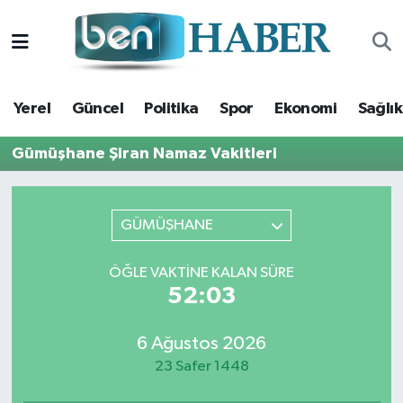
Yerel
Hava Durumu
Yerel
Güncel
Politika
Spor
Ekonomi
Sağlık
Güncel
Trafik Durumu
Gümüşhane Şiran Namaz Vakitleri
Politika
Süper Lig Puan Durumu ve Fikstür
Spor
Tüm Manşetler
GÜMÜŞHANE
Ekonomi
Son Dakika Haberleri
ÖĞLE VAKTINE KALAN SÜRE
52:03
Sağlık
Haber Arşivi
6 Ağustos 2026
Magazin
23 Safer 1448
Kültür Sanat