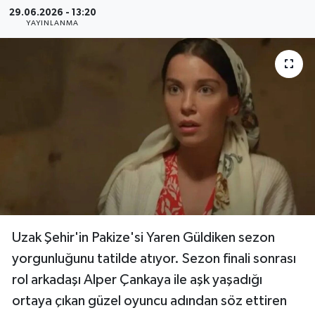
29.06.2026 - 13:20
Resmi Reklam
YAYINLANMA
Röportajlar
Uzak Şehir'in Pakize'si Yaren Güldiken sezon
yorgunluğunu tatilde atıyor. Sezon finali sonrası
rol arkadaşı Alper Çankaya ile aşk yaşadığı
ortaya çıkan güzel oyuncu adından söz ettiren