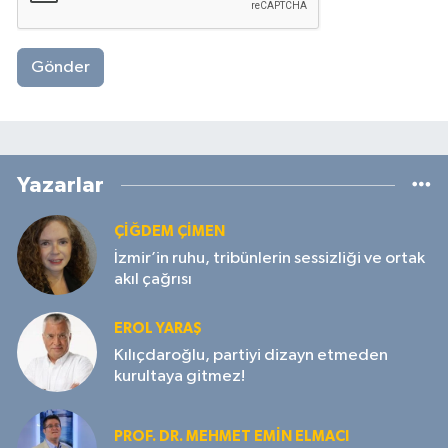
Gönder
Yazarlar
ÇIĞDEM ÇIMEN
İzmir’in ruhu, tribünlerin sessizliği ve ortak
akıl çağrısı
EROL YARAŞ
Kılıçdaroğlu, partiyi dizayn etmeden
kurultaya gitmez!
PROF. DR. MEHMET EMIN ELMACI