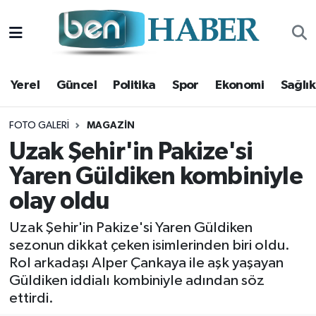
Yerel
Hava Durumu
Yerel
Güncel
Politika
Spor
Ekonomi
Sağlık
Güncel
Trafik Durumu
Politika
Süper Lig Puan Durumu ve Fikstür
FOTO GALERI
MAGAZIN
Uzak Şehir'in Pakize'si
Spor
Tüm Manşetler
Yaren Güldiken kombiniyle
olay oldu
Ekonomi
Son Dakika Haberleri
Uzak Şehir'in Pakize'si Yaren Güldiken
Sağlık
Haber Arşivi
sezonun dikkat çeken isimlerinden biri oldu.
Rol arkadaşı Alper Çankaya ile aşk yaşayan
Magazin
Güldiken iddialı kombiniyle adından söz
ettirdi.
Kültür Sanat