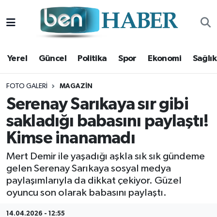
Yerel
Hava Durumu
Yerel
Güncel
Politika
Spor
Ekonomi
Sağlık
Güncel
Trafik Durumu
Politika
Süper Lig Puan Durumu ve Fikstür
FOTO GALERI
MAGAZIN
Serenay Sarıkaya sır gibi
Spor
Tüm Manşetler
sakladığı babasını paylaştı!
Kimse inanamadı
Ekonomi
Son Dakika Haberleri
Mert Demir ile yaşadığı aşkla sık sık gündeme
Sağlık
Haber Arşivi
gelen Serenay Sarıkaya sosyal medya
paylaşımlarıyla da dikkat çekiyor. Güzel
Magazin
oyuncu son olarak babasını paylaştı.
Kültür Sanat
14.04.2026 - 12:55