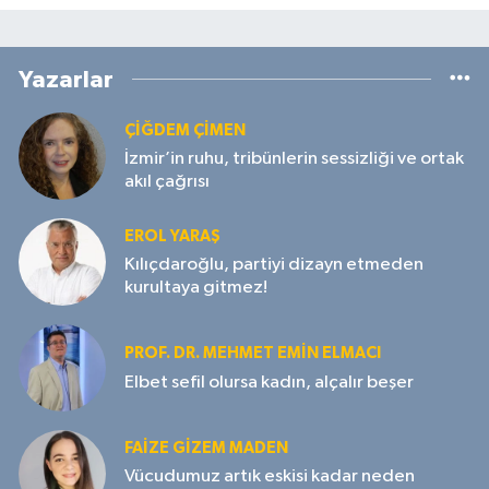
Yazarlar
ÇIĞDEM ÇIMEN
İzmir’in ruhu, tribünlerin sessizliği ve ortak
akıl çağrısı
EROL YARAŞ
Kılıçdaroğlu, partiyi dizayn etmeden
kurultaya gitmez!
PROF. DR. MEHMET EMIN ELMACI
Elbet sefil olursa kadın, alçalır beşer
FAIZE GIZEM MADEN
Vücudumuz artık eskisi kadar neden