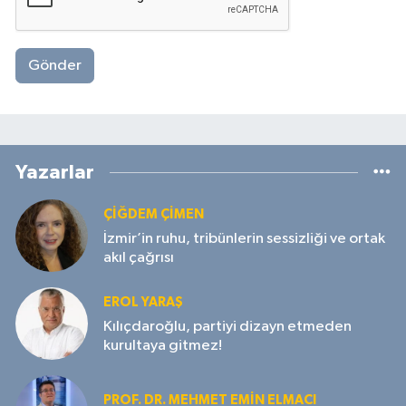
Gönder
Yazarlar
ÇIĞDEM ÇIMEN
İzmir’in ruhu, tribünlerin sessizliği ve ortak
akıl çağrısı
EROL YARAŞ
Kılıçdaroğlu, partiyi dizayn etmeden
kurultaya gitmez!
PROF. DR. MEHMET EMIN ELMACI