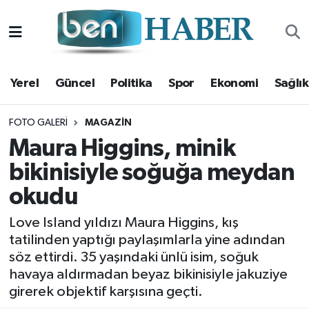
Yerel
Hava Durumu
Yerel
Güncel
Politika
Spor
Ekonomi
Sağlık
Güncel
Trafik Durumu
Politika
Süper Lig Puan Durumu ve Fikstür
FOTO GALERI
MAGAZIN
Maura Higgins, minik
Spor
Tüm Manşetler
bikinisiyle soğuğa meydan
okudu
Ekonomi
Son Dakika Haberleri
Love Island yıldızı Maura Higgins, kış
Sağlık
Haber Arşivi
tatilinden yaptığı paylaşımlarla yine adından
söz ettirdi. 35 yaşındaki ünlü isim, soğuk
Magazin
havaya aldırmadan beyaz bikinisiyle jakuziye
girerek objektif karşısına geçti.
Kültür Sanat