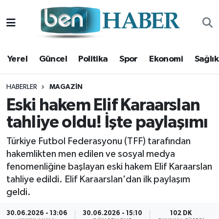
Yerel
Hava Durumu
Yerel
Güncel
Politika
Spor
Ekonomi
Sağlık
Güncel
Trafik Durumu
Politika
Süper Lig Puan Durumu ve Fikstür
HABERLER
MAGAZIN
Eski hakem Elif Karaarslan
Spor
Tüm Manşetler
tahliye oldu! İşte paylaşımı
Ekonomi
Son Dakika Haberleri
Türkiye Futbol Federasyonu (TFF) tarafından
hakemlikten men edilen ve sosyal medya
Sağlık
Haber Arşivi
fenomenliğine başlayan eski hakem Elif Karaarslan
tahliye edildi. Elif Karaarslan'dan ilk paylaşım
Magazin
geldi.
Kültür Sanat
30.06.2026 - 13:06
30.06.2026 - 15:10
102 DK