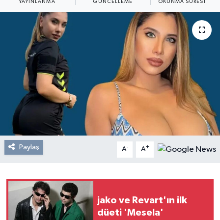
YAYINLANMA
GÜNCELLEME
OKUNMA SÜRESI
Resmi Reklam
Röportajlar
Paylaş
-
+
A
A
jako ve Revart'ın ilk
düeti 'Mesela'