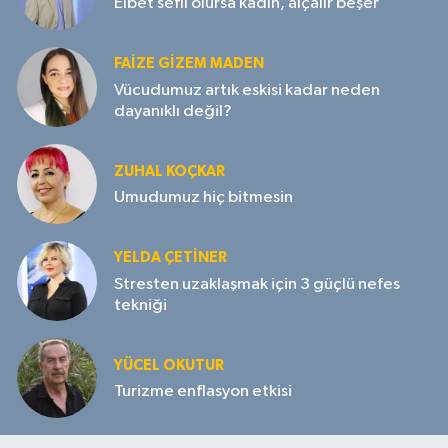
Elbet sefil olursa kadın, alçalır beşer
FAIZE GIZEM MADEN
Vücudumuz artık eskisi kadar neden
dayanıklı değil?
ZUHAL KOÇKAR
Umudumuz hiç bitmesin
YELDA ÇETİNER
Stresten uzaklaşmak için 3 güçlü nefes
tekniği
YÜCEL OKUTUR
Turizme enflasyon etkisi