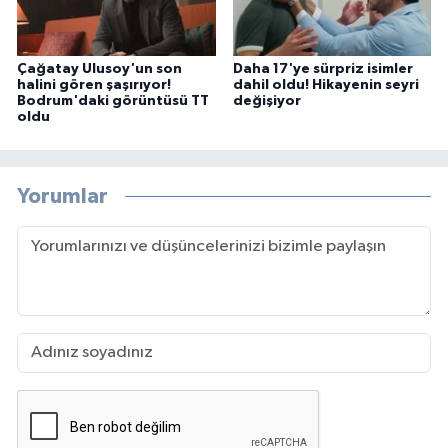
Çağatay Ulusoy'un son
Daha 17'ye sürpriz isimler
halini gören şaşırıyor!
dahil oldu! Hikayenin seyri
Bodrum'daki görüntüsü TT
değişiyor
oldu
Yorumlar