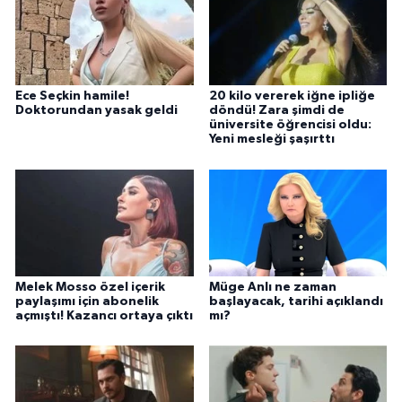
Ece Seçkin hamile!
20 kilo vererek iğne ipliğe
Doktorundan yasak geldi
döndü! Zara şimdi de
üniversite öğrencisi oldu:
Yeni mesleği şaşırttı
Melek Mosso özel içerik
Müge Anlı ne zaman
paylaşımı için abonelik
başlayacak, tarihi açıklandı
açmıştı! Kazancı ortaya çıktı
mı?