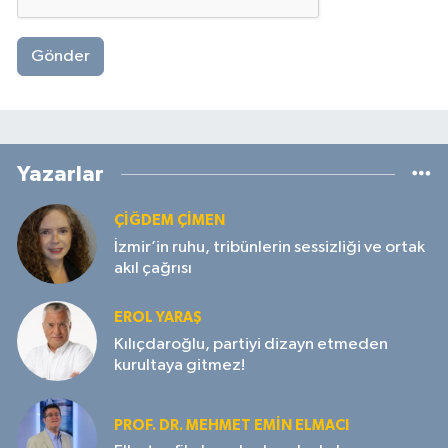
Gönder
Yazarlar
ÇIĞDEM ÇIMEN
İzmir’in ruhu, tribünlerin sessizliği ve ortak
akıl çağrısı
EROL YARAŞ
Kılıçdaroğlu, partiyi dizayn etmeden
kurultaya gitmez!
PROF. DR. MEHMET EMIN ELMACI