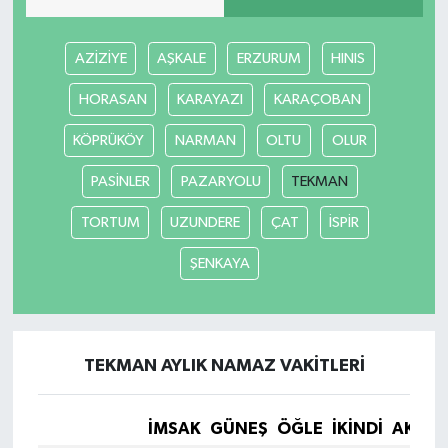
AZİZİYE
AŞKALE
ERZURUM
HINIS
HORASAN
KARAYAZI
KARAÇOBAN
KÖPRÜKÖY
NARMAN
OLTU
OLUR
PASİNLER
PAZARYOLU
TEKMAN
TORTUM
UZUNDERE
ÇAT
İSPİR
ŞENKAYA
TEKMAN AYLIK NAMAZ VAKITLERI
İMSAK
GÜNEŞ
ÖĞLE
İKINDI
AKŞA