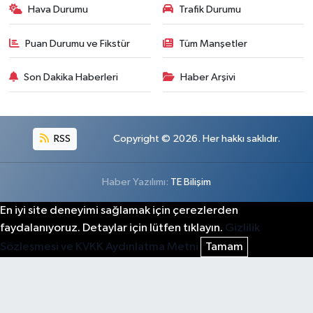
Hava Durumu
Trafik Durumu
Puan Durumu ve Fikstür
Tüm Manşetler
Son Dakika Haberleri
Haber Arşivi
RSS
Copyright © 2026. Her hakkı saklıdır.
Haber Yazılımı:
TE Bilişim
En iyi site deneyimi sağlamak için çerezlerden
faydalanıyoruz. Detaylar için lütfen tıklayın.
Gizlilik
Sözleşmesi ve KVKK Aydınlatma Metni
Tamam