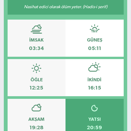
Nasihat edici olarak ölüm yeter. (Hadis-i şerif)
Resmi Reklam
Röportajlar
İMSAK
GÜNEŞ
03:34
05:11
ÖĞLE
İKINDI
12:25
16:15
AKŞAM
YATSI
19:28
20:59