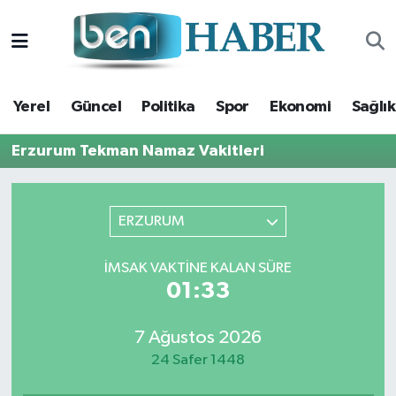
Yerel
Hava Durumu
Yerel
Güncel
Politika
Spor
Ekonomi
Sağlık
Güncel
Trafik Durumu
Erzurum Tekman Namaz Vakitleri
Politika
Süper Lig Puan Durumu ve Fikstür
Spor
Tüm Manşetler
ERZURUM
Ekonomi
Son Dakika Haberleri
İMSAK VAKTINE KALAN SÜRE
01:32
Sağlık
Haber Arşivi
7 Ağustos 2026
Magazin
24 Safer 1448
Kültür Sanat