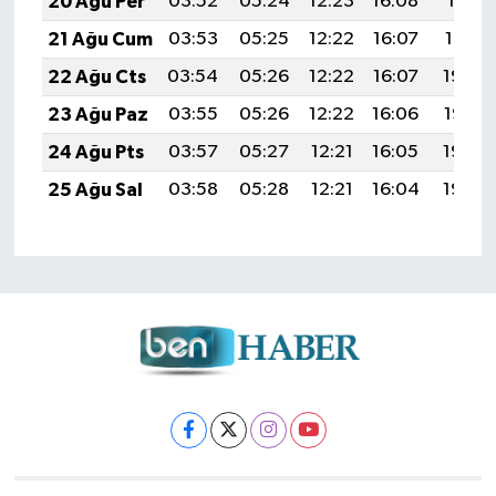
20 Ağu Per
03:52
05:24
12:23
16:08
19:11
21 Ağu Cum
03:53
05:25
12:22
16:07
19:10
22 Ağu Cts
03:54
05:26
12:22
16:07
19:09
23 Ağu Paz
03:55
05:26
12:22
16:06
19:07
24 Ağu Pts
03:57
05:27
12:21
16:05
19:06
25 Ağu Sal
03:58
05:28
12:21
16:04
19:04