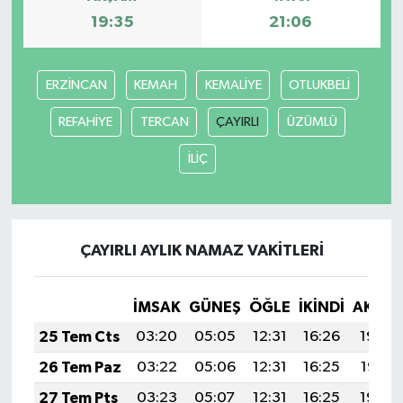
19:35
21:06
ERZİNCAN
KEMAH
KEMALİYE
OTLUKBELİ
REFAHİYE
TERCAN
ÇAYIRLI
ÜZÜMLÜ
İLİÇ
ÇAYIRLI AYLIK NAMAZ VAKITLERI
İMSAK
GÜNEŞ
ÖĞLE
İKINDI
AKŞA
25 Tem Cts
03:20
05:05
12:31
16:26
19:48
26 Tem Paz
03:22
05:06
12:31
16:25
19:47
27 Tem Pts
03:23
05:07
12:31
16:25
19:46