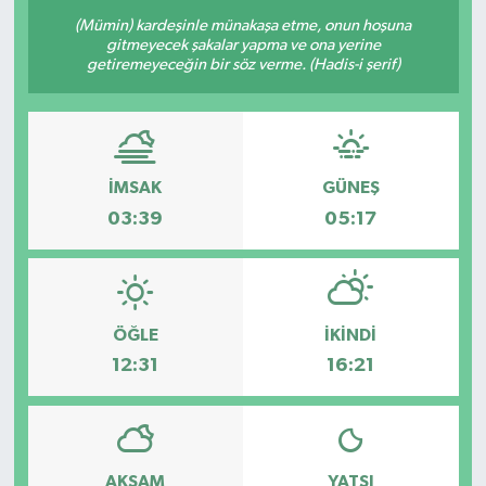
(Mümin) kardeşinle münakaşa etme, onun hoşuna
Resmi Reklam
gitmeyecek şakalar yapma ve ona yerine
getiremeyeceğin bir söz verme. (Hadis-i şerif)
Röportajlar
İMSAK
GÜNEŞ
03:39
05:17
ÖĞLE
İKINDI
12:31
16:21
AKŞAM
YATSI