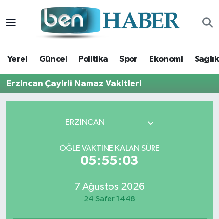
Yerel
Hava Durumu
Yerel
Güncel
Politika
Spor
Ekonomi
Sağlık
Güncel
Trafik Durumu
Erzincan Çayirli Namaz Vakitleri
Politika
Süper Lig Puan Durumu ve Fikstür
Spor
Tüm Manşetler
ERZİNCAN
Ekonomi
Son Dakika Haberleri
ÖĞLE VAKTINE KALAN SÜRE
05:55:02
Sağlık
Haber Arşivi
7 Ağustos 2026
Magazin
24 Safer 1448
Kültür Sanat