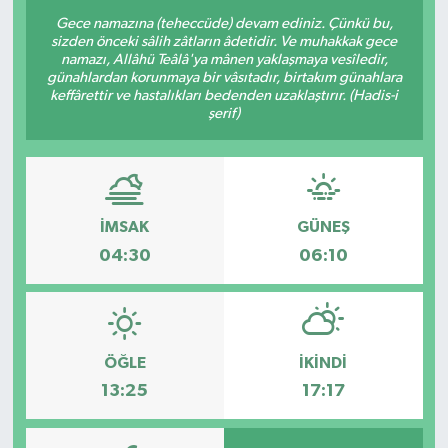
Gece namazına (teheccüde) devam ediniz. Çünkü bu,
Resmi Reklam
sizden önceki sâlih zâtların âdetidir. Ve muhakkak gece
namazı, Allâhü Teâlâ'ya mânen yaklaşmaya vesîledir,
günahlardan korunmaya bir vâsıtadır, birtakım günahlara
Röportajlar
keffârettir ve hastalıkları bedenden uzaklaştırır. (Hadis-i
şerif)
İMSAK
GÜNEŞ
04:30
06:10
ÖĞLE
İKINDI
13:25
17:17