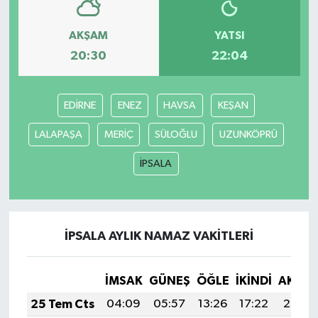
AKŞAM
YATSI
20:30
22:04
EDİRNE
ENEZ
HAVSA
KEŞAN
LALAPAŞA
MERİÇ
SÜLOĞLU
UZUNKÖPRÜ
İPSALA
İPSALA AYLIK NAMAZ VAKITLERI
İMSAK
GÜNEŞ
ÖĞLE
İKINDI
AKŞA
25 Tem Cts
04:09
05:57
13:26
17:22
20:45