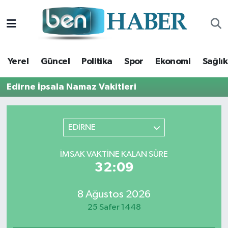
Yerel
Hava Durumu
Yerel
Güncel
Politika
Spor
Ekonomi
Sağlık
Güncel
Trafik Durumu
Edirne İpsala Namaz Vakitleri
Politika
Süper Lig Puan Durumu ve Fikstür
Spor
Tüm Manşetler
EDİRNE
Ekonomi
Son Dakika Haberleri
İMSAK VAKTINE KALAN SÜRE
32:08
Sağlık
Haber Arşivi
8 Ağustos 2026
Magazin
25 Safer 1448
Kültür Sanat