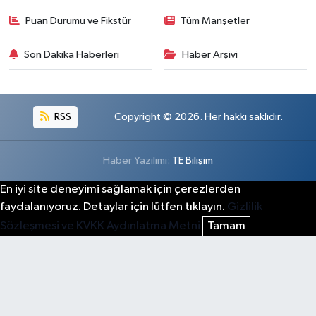
Puan Durumu ve Fikstür
Tüm Manşetler
Son Dakika Haberleri
Haber Arşivi
RSS
Copyright © 2026. Her hakkı saklıdır.
Haber Yazılımı:
TE Bilişim
En iyi site deneyimi sağlamak için çerezlerden
faydalanıyoruz. Detaylar için lütfen tıklayın.
Gizlilik
Sözleşmesi ve KVKK Aydınlatma Metni
Tamam