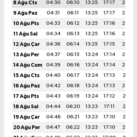
8 Ağu Cts
04:30
06:10
13:25
17:17
20:30
9 Ağu Paz
04:31
06:11
13:25
17:17
20:29
10 Ağu Pts
04:33
06:12
13:25
17:16
20:28
11 Ağu Sal
04:34
06:13
13:25
17:16
20:26
12 Ağu Çar
04:36
06:14
13:25
17:15
20:25
13 Ağu Per
04:37
06:15
13:24
17:14
20:24
14 Ağu Cum
04:39
06:16
13:24
17:14
20:22
15 Ağu Cts
04:40
06:17
13:24
17:13
20:21
16 Ağu Paz
04:42
06:18
13:24
17:13
20:20
17 Ağu Pts
04:43
06:19
13:24
17:12
20:18
18 Ağu Sal
04:44
06:20
13:23
17:11
20:17
19 Ağu Çar
04:46
06:21
13:23
17:10
20:15
20 Ağu Per
04:47
06:22
13:23
17:10
20:14