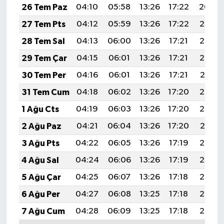
26 Tem Paz
04:10
05:58
13:26
17:22
20:44
27 Tem Pts
04:12
05:59
13:26
17:22
20:43
28 Tem Sal
04:13
06:00
13:26
17:21
20:43
29 Tem Çar
04:15
06:01
13:26
17:21
20:42
30 Tem Per
04:16
06:01
13:26
17:21
20:41
31 Tem Cum
04:18
06:02
13:26
17:20
20:39
1 Ağu Cts
04:19
06:03
13:26
17:20
20:38
2 Ağu Paz
04:21
06:04
13:26
17:20
20:37
3 Ağu Pts
04:22
06:05
13:26
17:19
20:36
4 Ağu Sal
04:24
06:06
13:26
17:19
20:35
5 Ağu Çar
04:25
06:07
13:26
17:18
20:34
6 Ağu Per
04:27
06:08
13:25
17:18
20:33
7 Ağu Cum
04:28
06:09
13:25
17:18
20:32