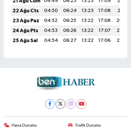
21 Ağu Cum
04:49
06:23
13:23
17:09
20:12
22 Ağu Cts
04:50
06:24
13:23
17:08
20:11
23 Ağu Paz
04:52
06:25
13:22
17:08
20:09
24 Ağu Pts
04:53
06:26
13:22
17:07
20:08
25 Ağu Sal
04:54
06:27
13:22
17:06
20:06
Hava Durumu
Trafik Durumu