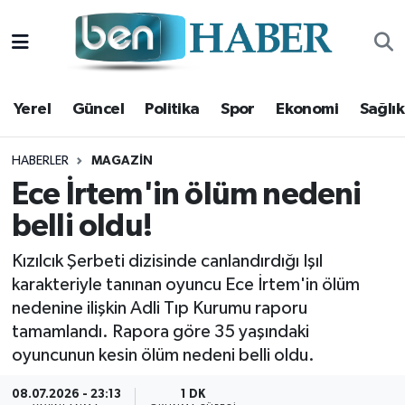
Yerel
Hava Durumu
Yerel
Güncel
Politika
Spor
Ekonomi
Sağlık
Güncel
Trafik Durumu
Politika
Süper Lig Puan Durumu ve Fikstür
HABERLER
MAGAZIN
Ece İrtem'in ölüm nedeni
Spor
Tüm Manşetler
belli oldu!
Ekonomi
Son Dakika Haberleri
Kızılcık Şerbeti dizisinde canlandırdığı Işıl
karakteriyle tanınan oyuncu Ece İrtem'in ölüm
Sağlık
Haber Arşivi
nedenine ilişkin Adli Tıp Kurumu raporu
tamamlandı. Rapora göre 35 yaşındaki
Magazin
oyuncunun kesin ölüm nedeni belli oldu.
Kültür Sanat
08.07.2026 - 23:13
1 DK