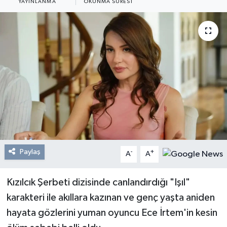
YAYINLANMA
OKUNMA SÜRESI
Resmi Reklam
Röportajlar
Paylaş
-
+
A
A
Kızılcık Şerbeti dizisinde canlandırdığı "Işıl"
karakteri ile akıllara kazınan ve genç yaşta aniden
hayata gözlerini yuman oyuncu Ece İrtem'in kesin