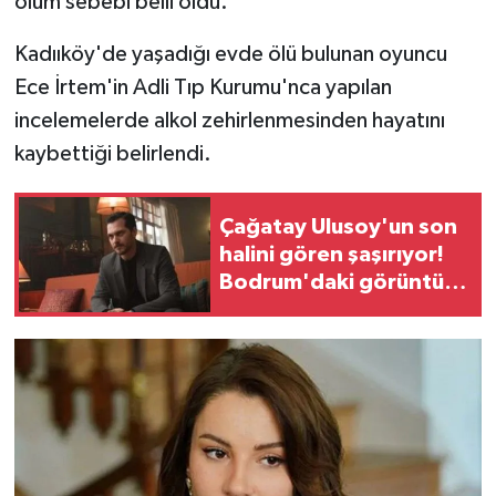
ölüm sebebi belli oldu.
Kadııköy'de yaşadığı evde ölü bulunan oyuncu
Ece İrtem'in Adli Tıp Kurumu'nca yapılan
incelemelerde alkol zehirlenmesinden hayatını
kaybettiği belirlendi.
Çağatay Ulusoy'un son
halini gören şaşırıyor!
Bodrum'daki görüntüsü
TT oldu