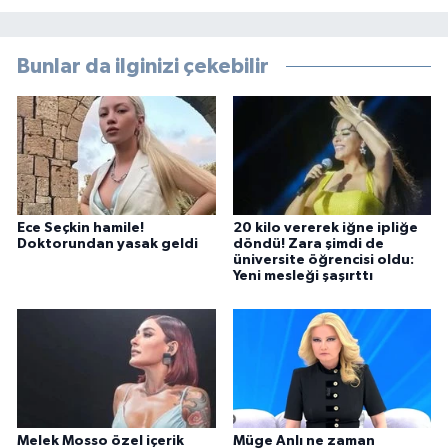
Bunlar da ilginizi çekebilir
Ece Seçkin hamile!
20 kilo vererek iğne ipliğe
Doktorundan yasak geldi
döndü! Zara şimdi de
üniversite öğrencisi oldu:
Yeni mesleği şaşırttı
Melek Mosso özel içerik
Müge Anlı ne zaman