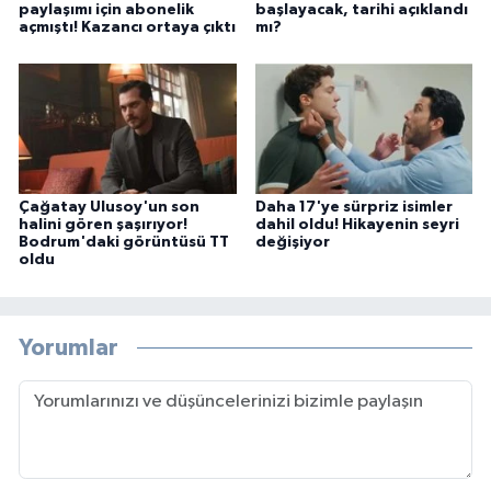
paylaşımı için abonelik
başlayacak, tarihi açıklandı
açmıştı! Kazancı ortaya çıktı
mı?
Çağatay Ulusoy'un son
Daha 17'ye sürpriz isimler
halini gören şaşırıyor!
dahil oldu! Hikayenin seyri
Bodrum'daki görüntüsü TT
değişiyor
oldu
Yorumlar