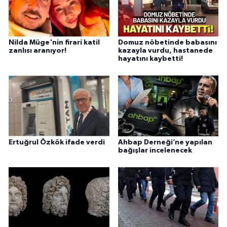
Nilda Müge'nin firari katil
Domuz nöbetinde babasını
zanlısı aranıyor!
kazayla vurdu, hastanede
hayatını kaybetti!
Ertuğrul Özkök ifade verdi
Ahbap Derneği’ne yapılan
bağışlar incelenecek