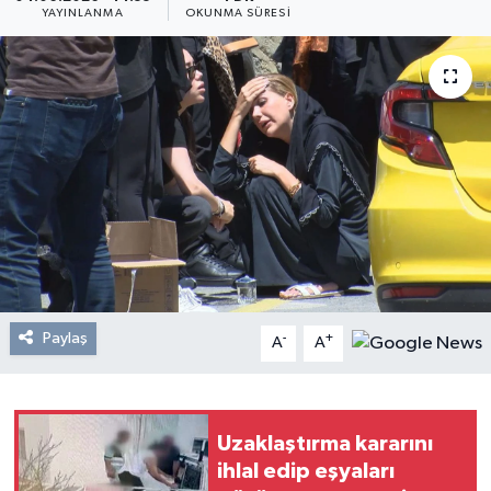
YAYINLANMA
OKUNMA SÜRESI
Resmi Reklam
Röportajlar
Paylaş
-
+
A
A
Uzaklaştırma kararını
ihlal edip eşyaları