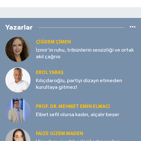
Yazarlar
ÇIĞDEM ÇIMEN
İzmir’in ruhu, tribünlerin sessizliği ve ortak
akıl çağrısı
EROL YARAŞ
Kılıçdaroğlu, partiyi dizayn etmeden
kurultaya gitmez!
PROF. DR. MEHMET EMIN ELMACI
Elbet sefil olursa kadın, alçalır beşer
FAIZE GIZEM MADEN