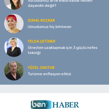
Vücudumuz artık eskisi kadar neden
dayanıklı değil?
ZUHAL KOÇKAR
Umudumuz hiç bitmesin
YELDA ÇETİNER
Stresten uzaklaşmak için 3 güçlü nefes
tekniği
YÜCEL OKUTUR
Turizme enflasyon etkisi