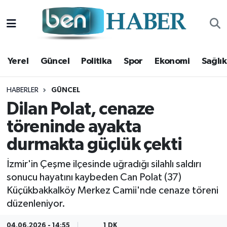
Yerel
Hava Durumu
Yerel
Güncel
Politika
Spor
Ekonomi
Sağlık
Güncel
Trafik Durumu
Politika
Süper Lig Puan Durumu ve Fikstür
HABERLER
GÜNCEL
Dilan Polat, cenaze
Spor
Tüm Manşetler
töreninde ayakta
durmakta güçlük çekti
Ekonomi
Son Dakika Haberleri
İzmir'in Çeşme ilçesinde uğradığı silahlı saldırı
Sağlık
Haber Arşivi
sonucu hayatını kaybeden Can Polat (37)
Küçükbakkalköy Merkez Camii'nde cenaze töreni
Magazin
düzenleniyor.
Kültür Sanat
04.06.2026 - 14:55
1 DK