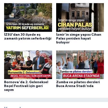
İZSU’dan 30 ilçede eş
İzmir’in simge yapısı Cihan
zamanlı yatırım seferberliği
Palas yeniden hayat
buluyor
Bornova'da 2. Geleneksel
Zumba ve pilates dersleri
Reçel Festivali için geri
Buca Arena Stadı'nda
sayım