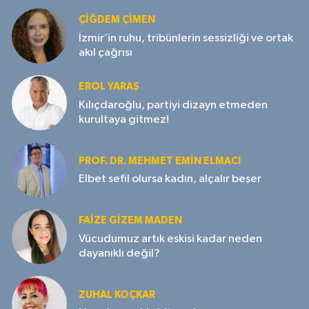
ÇIĞDEM ÇIMEN
İzmir’in ruhu, tribünlerin sessizliği ve ortak
akıl çağrısı
EROL YARAŞ
Kılıçdaroğlu, partiyi dizayn etmeden
kurultaya gitmez!
PROF. DR. MEHMET EMIN ELMACI
Elbet sefil olursa kadın, alçalır beşer
FAIZE GIZEM MADEN
Vücudumuz artık eskisi kadar neden
dayanıklı değil?
ZUHAL KOÇKAR