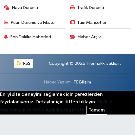
Hava Durumu
Trafik Durumu
Puan Durumu ve Fikstür
Tüm Manşetler
Son Dakika Haberleri
Haber Arşivi
RSS
Copyright © 2026. Her hakkı saklıdır.
Haber Yazılımı:
TE Bilişim
En iyi site deneyimi sağlamak için çerezlerden
faydalanıyoruz. Detaylar için lütfen tıklayın.
Gizlilik
Sözleşmesi ve KVKK Aydınlatma Metni
Tamam