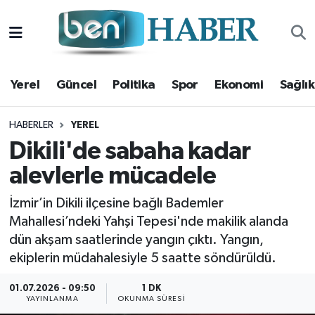
Yerel
Hava Durumu
Yerel
Güncel
Politika
Spor
Ekonomi
Sağlık
Güncel
Trafik Durumu
Politika
Süper Lig Puan Durumu ve Fikstür
HABERLER
YEREL
Dikili'de sabaha kadar
Spor
Tüm Manşetler
alevlerle mücadele
Ekonomi
Son Dakika Haberleri
İzmir’in Dikili ilçesine bağlı Bademler
Mahallesi’ndeki Yahşi Tepesi'nde makilik alanda
Sağlık
Haber Arşivi
dün akşam saatlerinde yangın çıktı. Yangın,
ekiplerin müdahalesiyle 5 saatte söndürüldü.
Magazin
01.07.2026 - 09:50
1 DK
YAYINLANMA
OKUNMA SÜRESI
Kültür Sanat