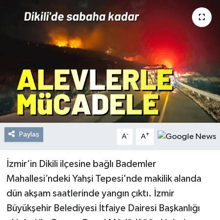
Resmi Reklam
Röportajlar
Paylaş
-
+
A
A
İzmir’in Dikili ilçesine bağlı Bademler
Mahallesi’ndeki Yahşi Tepesi'nde makilik alanda
dün akşam saatlerinde yangın çıktı. İzmir
Büyükşehir Belediyesi İtfaiye Dairesi Başkanlığı