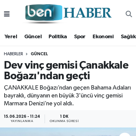
Yerel
Hava Durumu
Yerel
Güncel
Politika
Spor
Ekonomi
Sağlık
Güncel
Trafik Durumu
Politika
Süper Lig Puan Durumu ve Fikstür
HABERLER
GÜNCEL
Dev vinç gemisi Çanakkale
Spor
Tüm Manşetler
Boğazı'ndan geçti
Ekonomi
Son Dakika Haberleri
ÇANAKKALE Boğazı’ndan geçen Bahama Adaları
bayraklı, dünyanın en büyük 3'üncü vinç gemisi
Sağlık
Haber Arşivi
Marmara Denizi’ne yol aldı.
Magazin
15.06.2026 - 11:24
1 DK
YAYINLANMA
OKUNMA SÜRESI
Kültür Sanat