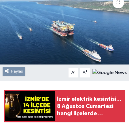
Resmi Reklam
Röportajlar
Paylaş
-
+
A
A
İzmir elektrik kesintisi...
8 Ağustos Cumartesi
hangi ilçelerde
elektrikler kesilecek?