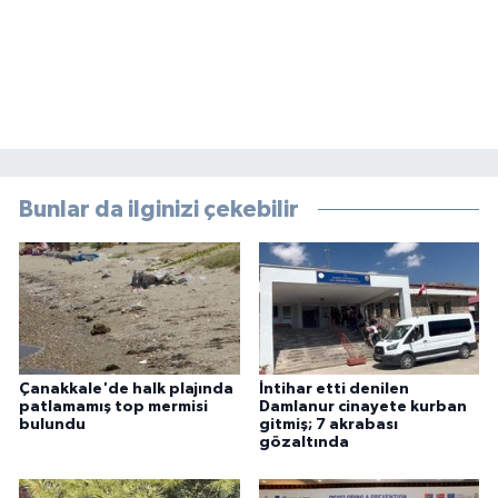
Bunlar da ilginizi çekebilir
Çanakkale'de halk plajında
İntihar etti denilen
patlamamış top mermisi
Damlanur cinayete kurban
bulundu
gitmiş; 7 akrabası
gözaltında