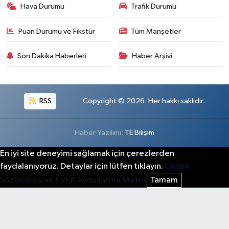
Hava Durumu
Trafik Durumu
Puan Durumu ve Fikstür
Tüm Manşetler
Son Dakika Haberleri
Haber Arşivi
RSS
Copyright © 2026. Her hakkı saklıdır.
Haber Yazılımı:
TE Bilişim
En iyi site deneyimi sağlamak için çerezlerden
faydalanıyoruz. Detaylar için lütfen tıklayın.
Gizlilik
Sözleşmesi ve KVKK Aydınlatma Metni
Tamam