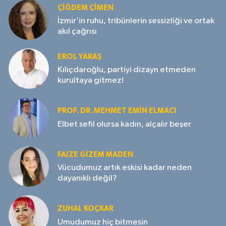
ÇIĞDEM ÇIMEN
İzmir’in ruhu, tribünlerin sessizliği ve ortak
akıl çağrısı
EROL YARAŞ
Kılıçdaroğlu, partiyi dizayn etmeden
kurultaya gitmez!
PROF. DR. MEHMET EMIN ELMACI
Elbet sefil olursa kadın, alçalır beşer
FAIZE GIZEM MADEN
Vücudumuz artık eskisi kadar neden
dayanıklı değil?
ZUHAL KOÇKAR
Umudumuz hiç bitmesin