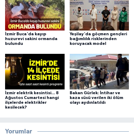
İzmir Buca'da kayıp
Yeşilay'da göçmen gençleri
huzurevi sakini ormanda
bağımlılık risklerinden
bulundu
koruyacak model
İzmir elektrik kesintisi... 8
Bakan Gürlek: İntihar ve
Ağustos Cumartesi hangi
kaza süsü verilen iki ölüm
ilçelerde elektrikler
olayı aydınlatıldı
kesilecek?
Yorumlar