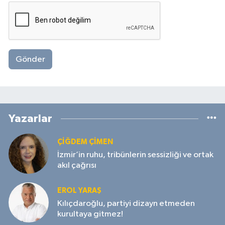
Gönder
Yazarlar
ÇIĞDEM ÇIMEN
İzmir’in ruhu, tribünlerin sessizliği ve ortak
akıl çağrısı
EROL YARAŞ
Kılıçdaroğlu, partiyi dizayn etmeden
kurultaya gitmez!