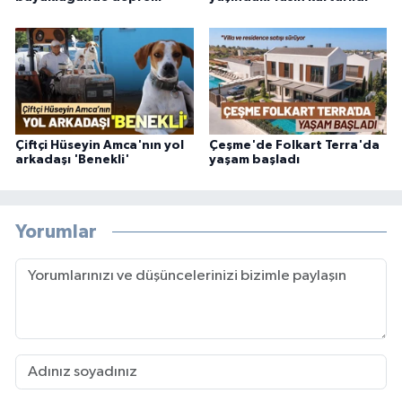
Çiftçi Hüseyin Amca'nın yol
Çeşme'de Folkart Terra'da
arkadaşı 'Benekli'
yaşam başladı
Yorumlar