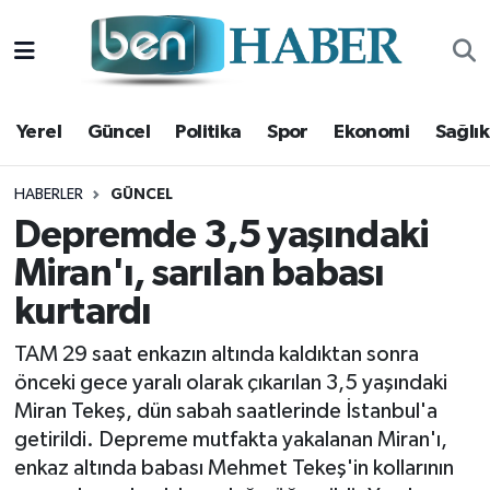
Yerel
Hava Durumu
Yerel
Güncel
Politika
Spor
Ekonomi
Sağlık
Güncel
Trafik Durumu
Politika
Süper Lig Puan Durumu ve Fikstür
HABERLER
GÜNCEL
Depremde 3,5 yaşındaki
Spor
Tüm Manşetler
Miran'ı, sarılan babası
kurtardı
Ekonomi
Son Dakika Haberleri
TAM 29 saat enkazın altında kaldıktan sonra
Sağlık
Haber Arşivi
önceki gece yaralı olarak çıkarılan 3,5 yaşındaki
Miran Tekeş, dün sabah saatlerinde İstanbul'a
Magazin
getirildi. Depreme mutfakta yakalanan Miran'ı,
enkaz altında babası Mehmet Tekeş'in kollarının
Kültür Sanat