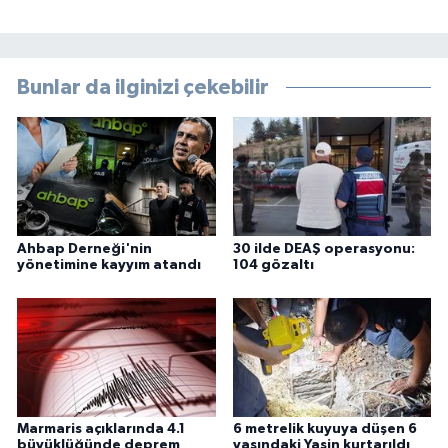
Bunlar da ilginizi çekebilir
Ahbap Derneği'nin
30 ilde DEAŞ operasyonu:
yönetimine kayyım atandı
104 gözaltı
Marmaris açıklarında 4.1
6 metrelik kuyuya düşen 6
büyüklüğünde deprem
yaşındaki Yasin kurtarıldı