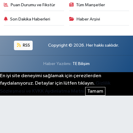
Puan Durumu ve Fikstür
Tüm Manşetler
Son Dakika Haberleri
Haber Arşivi
RSS
Copyright © 2026. Her hakkı saklıdır.
Haber Yazılımı:
TE Bilişim
En iyi site deneyimi sağlamak için çerezlerden
faydalanıyoruz. Detaylar için lütfen tıklayın.
Gizlilik
Sözleşmesi ve KVKK Aydınlatma Metni
Tamam