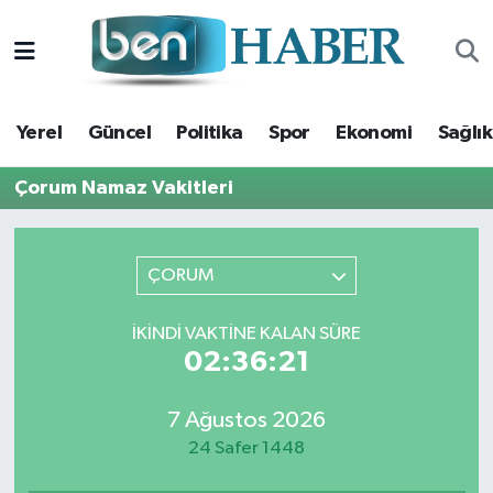
Yerel
Hava Durumu
Yerel
Güncel
Politika
Spor
Ekonomi
Sağlık
Güncel
Trafik Durumu
Çorum Namaz Vakitleri
Politika
Süper Lig Puan Durumu ve Fikstür
Spor
Tüm Manşetler
ÇORUM
Ekonomi
Son Dakika Haberleri
İKINDI VAKTINE KALAN SÜRE
02:36:20
Sağlık
Haber Arşivi
7 Ağustos 2026
Magazin
24 Safer 1448
Kültür Sanat