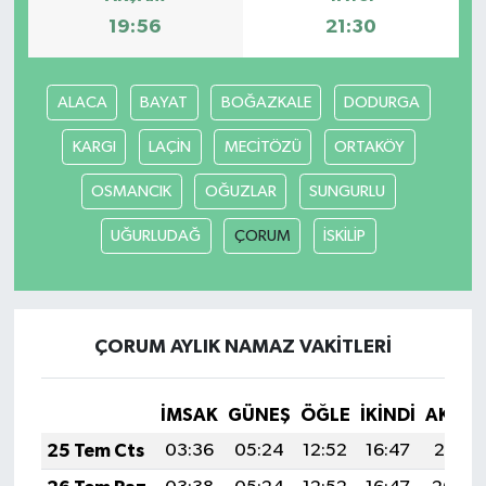
19:56
21:30
ALACA
BAYAT
BOĞAZKALE
DODURGA
KARGI
LAÇİN
MECİTÖZÜ
ORTAKÖY
OSMANCIK
OĞUZLAR
SUNGURLU
UĞURLUDAĞ
ÇORUM
İSKİLİP
ÇORUM AYLIK NAMAZ VAKITLERI
İMSAK
GÜNEŞ
ÖĞLE
İKINDI
AKŞA
25 Tem Cts
03:36
05:24
12:52
16:47
20:10