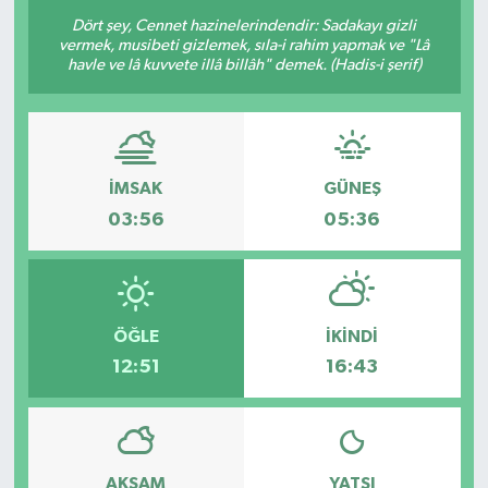
Dört şey, Cennet hazinelerindendir: Sadakayı gizli
Resmi Reklam
vermek, musibeti gizlemek, sıla-i rahim yapmak ve "Lâ
havle ve lâ kuvvete illâ billâh" demek. (Hadis-i şerif)
Röportajlar
İMSAK
GÜNEŞ
03:56
05:36
ÖĞLE
İKINDI
12:51
16:43
AKŞAM
YATSI