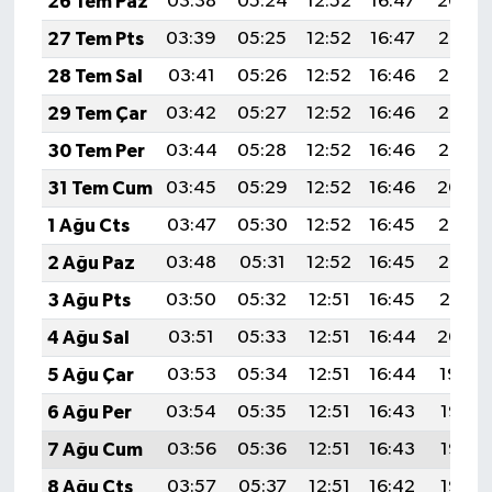
26 Tem Paz
03:38
05:24
12:52
16:47
20:09
27 Tem Pts
03:39
05:25
12:52
16:47
20:08
28 Tem Sal
03:41
05:26
12:52
16:46
20:07
29 Tem Çar
03:42
05:27
12:52
16:46
20:06
30 Tem Per
03:44
05:28
12:52
16:46
20:05
31 Tem Cum
03:45
05:29
12:52
16:46
20:04
1 Ağu Cts
03:47
05:30
12:52
16:45
20:03
2 Ağu Paz
03:48
05:31
12:52
16:45
20:02
3 Ağu Pts
03:50
05:32
12:51
16:45
20:01
4 Ağu Sal
03:51
05:33
12:51
16:44
20:00
5 Ağu Çar
03:53
05:34
12:51
16:44
19:59
6 Ağu Per
03:54
05:35
12:51
16:43
19:58
7 Ağu Cum
03:56
05:36
12:51
16:43
19:56
8 Ağu Cts
03:57
05:37
12:51
16:42
19:55