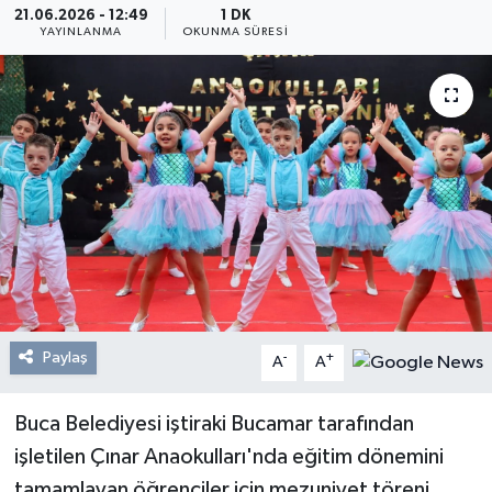
21.06.2026 - 12:49
1 DK
YAYINLANMA
OKUNMA SÜRESI
Resmi Reklam
Röportajlar
Paylaş
-
+
A
A
Buca Belediyesi iştiraki Bucamar tarafından
işletilen Çınar Anaokulları'nda eğitim dönemini
tamamlayan öğrenciler için mezuniyet töreni