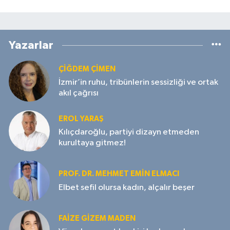
Yazarlar
ÇIĞDEM ÇIMEN
İzmir’in ruhu, tribünlerin sessizliği ve ortak
akıl çağrısı
EROL YARAŞ
Kılıçdaroğlu, partiyi dizayn etmeden
kurultaya gitmez!
PROF. DR. MEHMET EMIN ELMACI
Elbet sefil olursa kadın, alçalır beşer
FAIZE GIZEM MADEN