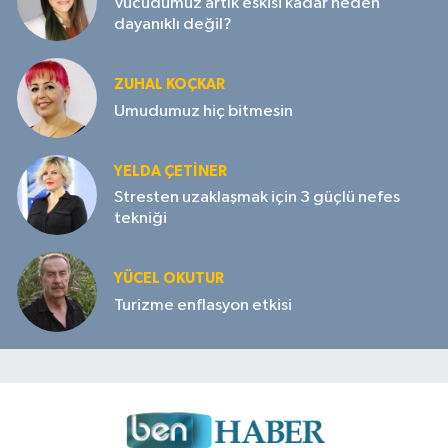
Vücudumuz artık eskisi kadar neden
dayanıklı değil?
ZUHAL KOÇKAR
Umudumuz hiç bitmesin
YELDA ÇETİNER
Stresten uzaklaşmak için 3 güçlü nefes
tekniği
YÜCEL OKUTUR
Turizme enflasyon etkisi