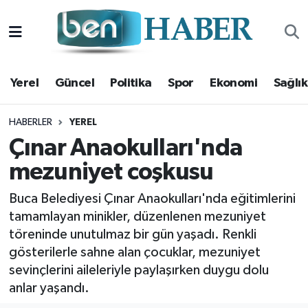
Yerel
Hava Durumu
Yerel
Güncel
Politika
Spor
Ekonomi
Sağlık
Güncel
Trafik Durumu
Politika
Süper Lig Puan Durumu ve Fikstür
HABERLER
YEREL
Çınar Anaokulları'nda
Spor
Tüm Manşetler
mezuniyet coşkusu
Ekonomi
Son Dakika Haberleri
Buca Belediyesi Çınar Anaokulları'nda eğitimlerini
tamamlayan minikler, düzenlenen mezuniyet
Sağlık
Haber Arşivi
töreninde unutulmaz bir gün yaşadı. Renkli
gösterilerle sahne alan çocuklar, mezuniyet
Magazin
sevinçlerini aileleriyle paylaşırken duygu dolu
anlar yaşandı.
Kültür Sanat