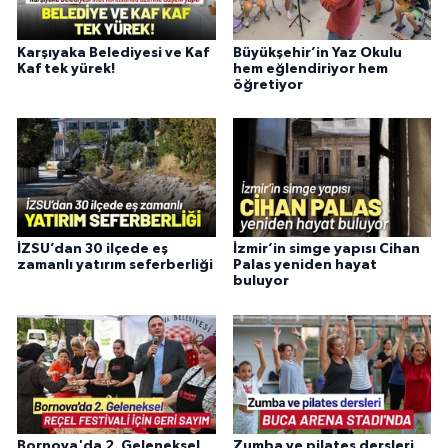
Karşıyaka Belediyesi ve Kaf
Büyükşehir’in Yaz Okulu
Kaf tek yürek!
hem eğlendiriyor hem
öğretiyor
İZSU’dan 30 ilçede eş
İzmir’in simge yapısı Cihan
zamanlı yatırım seferberliği
Palas yeniden hayat
buluyor
Bornova'da 2. Geleneksel
Zumba ve pilates dersleri