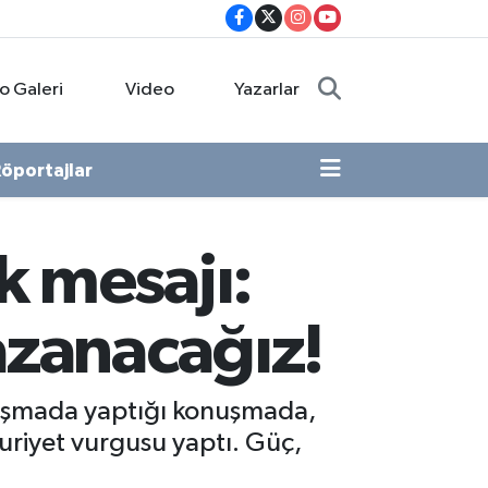
o Galeri
Video
Yazarlar
öportajlar
k mesajı:
azanacağız!
luşmada yaptığı konuşmada,
huriyet vurgusu yaptı. Güç,
.