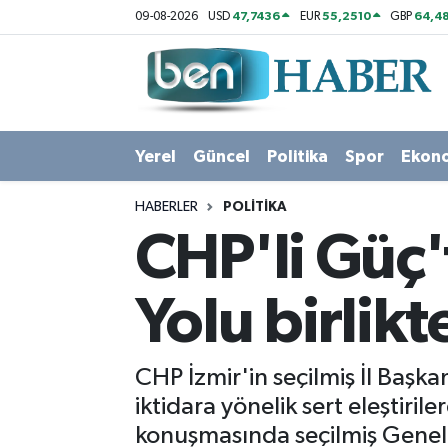
47,7436
55,2510
64,48
09-08-2026
USD
EUR
GBP
Yerel
Hava Durumu
Güncel
Trafik Durumu
Yerel
Güncel
Politika
Spor
Ekon
Politika
Süper Lig Puan Durumu ve Fikstür
HABERLER
POLITIKA
Spor
Tüm Manşetler
CHP'li Güç'
Ekonomi
Son Dakika Haberleri
Yolu birlik
Sağlık
Haber Arşivi
CHP İzmir'in seçilmiş İl Ba
Magazin
iktidara yönelik sert eleştir
konuşmasında seçilmiş Genel
Kültür Sanat