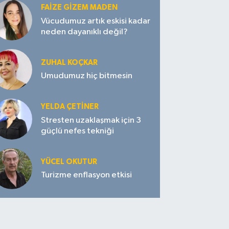
FAIZE GIZEM MADEN
Vücudumuz artık eskisi kadar
neden dayanıklı değil?
ZUHAL KOÇKAR
Umudumuz hiç bitmesin
YELDA ÇETİNER
Stresten uzaklaşmak için 3
güçlü nefes tekniği
YÜCEL OKUTUR
Turizme enflasyon etkisi