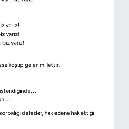
iz varız!
iz varız!
 biz varız!
se koşup gelen millettir.
 istendiğinde...
a...
ne zorbalığı defeder, hak edene hak ettiği