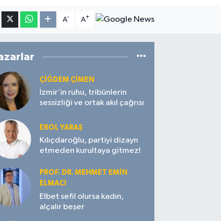
-
+
A
A
azarlar
ÇIĞDEM ÇIMEN
İzmir’in ruhu, tribünlerin
sessizliği ve ortak akıl çağrısı
EROL YARAŞ
Kılıçdaroğlu, partiyi dizayn
etmeden kurultaya gitmez!
PROF. DR. MEHMET EMIN
ELMACI
Elbet sefil olursa kadın,
alçalır beşer