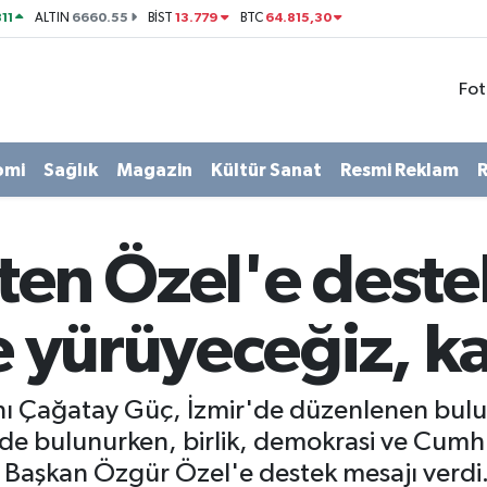
11
6660.55
13.779
64.815,30
ALTIN
BİST
BTC
Fot
omi
Sağlık
Magazin
Kültür Sanat
Resmi Reklam
R
ten Özel'e deste
te yürüyeceğiz, k
şkanı Çağatay Güç, İzmir'de düzenlenen bu
ilerde bulunurken, birlik, demokrasi ve Cum
 Başkan Özgür Özel'e destek mesajı verdi