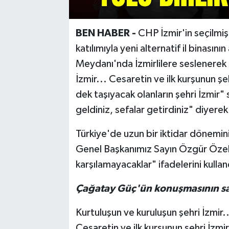
BEN HABER -
CHP İzmir'in seçilmi
katılımıyla yeni alternatif il binasını
Meydanı'nda İzmirlilere seslenerek
İzmir... Cesaretin ve ilk kurşunun ş
dek taşıyacak olanların şehri İzmir"
geldiniz, sefalar getirdiniz" diyerek 
Türkiye'de uzun bir iktidar dönemin
Genel Başkanımız Sayın Özgür Özel'in
karşılamayacaklar" ifadelerini kullan
Çağatay Güç'ün konuşmasının satı
Kurtuluşun ve kuruluşun şehri İzmir..
Cesaretin ve ilk kurşunun şehri İzmir