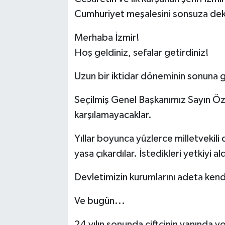
Cumhuriyet meşalesini sonsuza dek t
Merhaba İzmir!
Hoş geldiniz, sefalar getirdiniz!
Uzun bir iktidar döneminin sonuna g
Seçilmiş Genel Başkanımız Sayın Özgü
karşılamayacaklar.
Yıllar boyunca yüzlerce milletvekili 
yasa çıkardılar. İstedikleri yetkiyi ald
Devletimizin kurumlarını adeta kendi 
Ve bugün...
24 yılın sonunda çiftçinin yanında yo