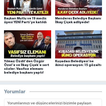
Başkan Mutlu ve 19 meclis
Menderes Belediye Başkanı
üyesi YENİ Parti'ye katıldı
İlkay Çiçek adliyede!
Yılmaz Özdil'den Özgür
Kuşadası Belediyesi'ne
Özel'e ve İlkay Çiçek'e sert
ikinci operasyon: 15 gözaltı
sözler: Vasıfsız elemanı
belediye başkanı yaptı!
Yorumlar