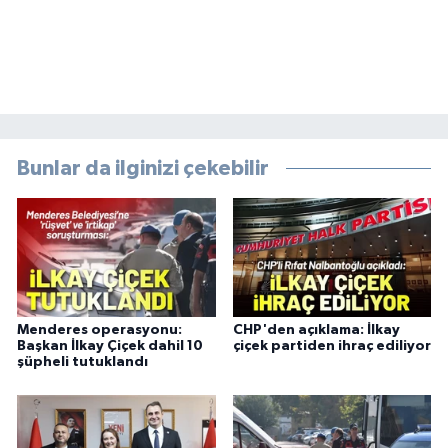
Bunlar da ilginizi çekebilir
Menderes operasyonu:
CHP'den açıklama: İlkay
Başkan İlkay Çiçek dahil 10
çiçek partiden ihraç ediliyor
şüpheli tutuklandı