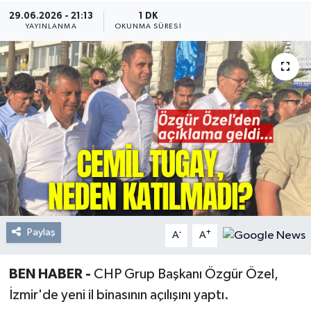
29.06.2026 - 21:13
1 DK
Resmi Reklam
YAYINLANMA
OKUNMA SÜRESI
Röportajlar
Paylaş
-
+
A
A
BEN HABER -
CHP Grup Başkanı Özgür Özel,
İzmir'de yeni il binasının açılışını yaptı.