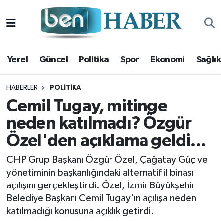
Yerel
Hava Durumu
Yerel
Güncel
Politika
Spor
Ekonomi
Sağlık
Güncel
Trafik Durumu
Politika
Süper Lig Puan Durumu ve Fikstür
HABERLER
POLITIKA
Cemil Tugay, mitinge
Spor
Tüm Manşetler
neden katılmadı? Özgür
Özel'den açıklama geldi...
Ekonomi
Son Dakika Haberleri
CHP Grup Başkanı Özgür Özel, Çağatay Güç ve
Sağlık
Haber Arşivi
yönetiminin başkanlığındaki alternatif il binası
açılışını gerçekleştirdi. Özel, İzmir Büyükşehir
Magazin
Belediye Başkanı Cemil Tugay'ın açılışa neden
katılmadığı konusuna açıklık getirdi.
Kültür Sanat