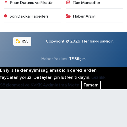
Puan Durumu ve Fikstür
Tüm Manşetler
Son Dakika Haberleri
Haber Arşivi
RSS
Copyright © 2026. Her hakkı saklıdır.
Haber Yazılımı:
TE Bilişim
En iyi site deneyimi sağlamak için çerezlerden
faydalanıyoruz. Detaylar için lütfen tıklayın.
Gizlilik
Sözleşmesi ve KVKK Aydınlatma Metni
Tamam