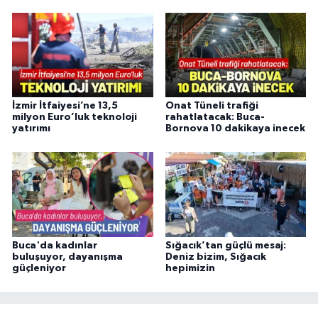
İzmir İtfaiyesi’ne 13,5
Onat Tüneli trafiği
milyon Euro’luk teknoloji
rahatlatacak: Buca-
yatırımı
Bornova 10 dakikaya inecek
Buca'da kadınlar
Sığacık’tan güçlü mesaj:
buluşuyor, dayanışma
Deniz bizim, Sığacık
güçleniyor
hepimizin