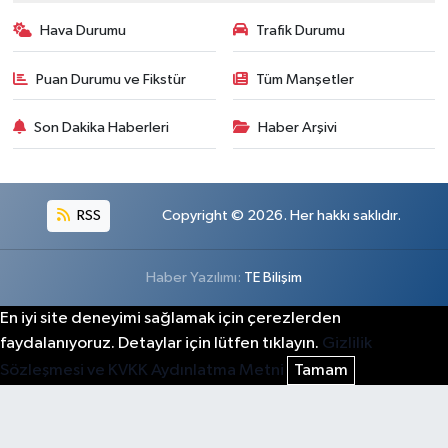
Hava Durumu
Trafik Durumu
Puan Durumu ve Fikstür
Tüm Manşetler
Son Dakika Haberleri
Haber Arşivi
RSS
Copyright © 2026. Her hakkı saklıdır.
Haber Yazılımı:
TE Bilişim
En iyi site deneyimi sağlamak için çerezlerden
faydalanıyoruz. Detaylar için lütfen tıklayın.
Gizlilik
Sözleşmesi ve KVKK Aydınlatma Metni
Tamam