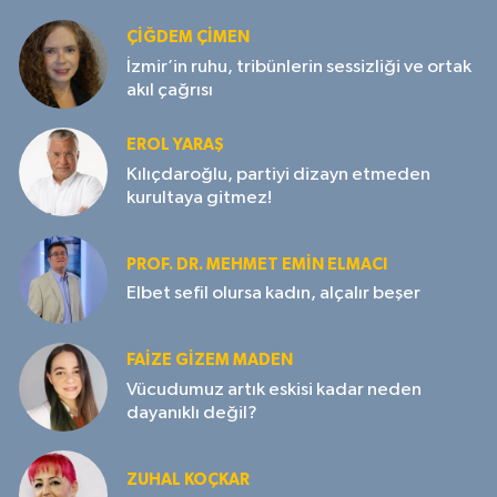
ÇIĞDEM ÇIMEN
İzmir’in ruhu, tribünlerin sessizliği ve ortak
akıl çağrısı
EROL YARAŞ
Kılıçdaroğlu, partiyi dizayn etmeden
kurultaya gitmez!
PROF. DR. MEHMET EMIN ELMACI
Elbet sefil olursa kadın, alçalır beşer
FAIZE GIZEM MADEN
Vücudumuz artık eskisi kadar neden
dayanıklı değil?
ZUHAL KOÇKAR