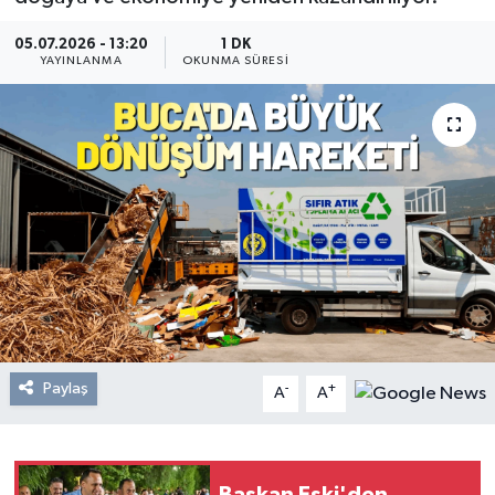
Resmi Reklam
05.07.2026 - 13:20
1 DK
YAYINLANMA
OKUNMA SÜRESI
Röportajlar
Paylaş
-
+
A
A
Başkan Eşki'den