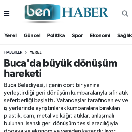
Yerel
Hava Durumu
Yerel
Güncel
Politika
Spor
Ekonomi
Sağlık
Güncel
Trafik Durumu
Politika
Süper Lig Puan Durumu ve Fikstür
HABERLER
YEREL
Buca'da büyük dönüşüm
Spor
Tüm Manşetler
hareketi
Ekonomi
Son Dakika Haberleri
Buca Belediyesi, ilçenin dört bir yanına
yerleştirdiği geri dönüşüm kumbaralarıyla sıfır atık
Sağlık
Haber Arşivi
seferberliği başlattı. Vatandaşlar tarafından ev ve
iş yerlerinde ayrıştırılarak kumbaralara bırakılan
Magazin
plastik, cam, metal ve kâğıt atıklar, anlaşmalı
bulunan lisanslı geri dönüşüm tesisi aracılığıyla
Kültür Sanat
doğaya ve ekonomiye yeniden kazandırılıyor.