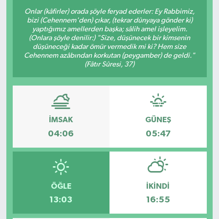
Onlar (kâfirler) orada şöyle feryad ederler: Ey Rabbimiz,
Resmi Reklam
bizi (Cehennem'den) çıkar, (tekrar dünyaya gönder ki)
yaptığımız amellerden başka; sâlih amel işleyelim.
(Onlara şöyle denilir:) "Size, düşünecek bir kimsenin
Röportajlar
düşüneceği kadar ömür vermedik mi ki? Hem size
Cehennem azâbından korkutan (peygamber) de geldi."
(Fâtır Sûresi, 37)
İMSAK
GÜNEŞ
04:06
05:47
ÖĞLE
İKINDI
13:03
16:55