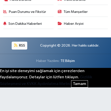
Puan Durumu ve Fikstür
Tüm Manşetler
Son Dakika Haberleri
Haber Arşivi
RSS
Copyright © 2026. Her hakkı saklıdır.
Haber Yazılımı:
TE Bilişim
En iyi site deneyimi sağlamak için çerezlerden
faydalanıyoruz. Detaylar için lütfen tıklayın.
Gizlilik
Sözleşmesi ve KVKK Aydınlatma Metni
Tamam