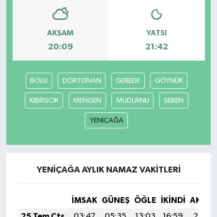
AKŞAM
YATSI
20:09
21:42
BOLU
DÖRTDİVAN
GEREDE
GÖYNÜK
KIBRISCIK
MENGEN
MUDURNU
SEBEN
YENİÇAĞA
YENİÇAĞA AYLIK NAMAZ VAKITLERI
İMSAK
GÜNEŞ
ÖĞLE
İKINDI
AKŞA
25 Tem Cts
03:47
05:35
13:03
16:59
20:22