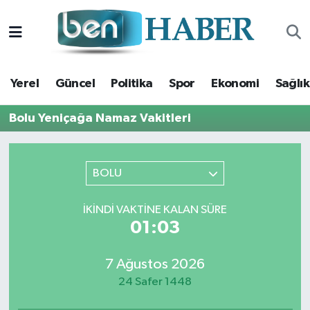
Yerel
Hava Durumu
Yerel
Güncel
Politika
Spor
Ekonomi
Sağlık
Güncel
Trafik Durumu
Bolu Yeniçağa Namaz Vakitleri
Politika
Süper Lig Puan Durumu ve Fikstür
Spor
Tüm Manşetler
BOLU
Ekonomi
Son Dakika Haberleri
İKINDI VAKTINE KALAN SÜRE
01:02
Sağlık
Haber Arşivi
7 Ağustos 2026
Magazin
24 Safer 1448
Kültür Sanat