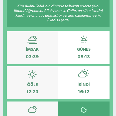
Kim Allâhü Teâlâ'nın dininde tefakkuh ederse (dînî
Resmi Reklam
ilimleri öğrenirse) Allah Azze ve Celle, ona (her işinde)
kâfidir ve onu, hiç ummadığı yerden rızıklandırıverir.
(Hadis-i şerif)
Röportajlar
İMSAK
GÜNEŞ
03:39
05:13
ÖĞLE
İKINDI
12:23
16:12