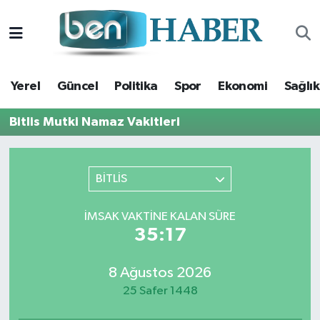
Yerel
Hava Durumu
Yerel
Güncel
Politika
Spor
Ekonomi
Sağlık
Güncel
Trafik Durumu
Bitlis Mutki Namaz Vakitleri
Politika
Süper Lig Puan Durumu ve Fikstür
Spor
Tüm Manşetler
BİTLİS
Ekonomi
Son Dakika Haberleri
İMSAK VAKTINE KALAN SÜRE
35:16
Sağlık
Haber Arşivi
8 Ağustos 2026
Magazin
25 Safer 1448
Kültür Sanat