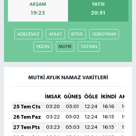
AKŞAM
YATSI
19:23
20:51
ADİLCEVAZ
AHLAT
BİTLİS
GÜROYMAK
HİZAN
MUTKİ
TATVAN
MUTKİ AYLIK NAMAZ VAKITLERI
İMSAK
GÜNEŞ
ÖĞLE
İKINDI
AKŞA
25 Tem Cts
03:20
05:01
12:24
16:16
19:37
26 Tem Paz
03:22
05:02
12:24
16:15
19:36
27 Tem Pts
03:23
05:03
12:24
16:15
19:35