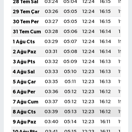
28 Tem Sal
03:24
05:04
12:24
16:15
19:34
29 Tem Çar
03:26
05:05
12:24
16:15
19:33
30 Tem Per
03:27
05:05
12:24
16:15
19:32
31 Tem Cum
03:28
05:06
12:24
16:14
19:31
1 Ağu Cts
03:29
05:07
12:24
16:14
19:30
2 Ağu Paz
03:31
05:08
12:24
16:14
19:29
3 Ağu Pts
03:32
05:09
12:24
16:13
19:28
4 Ağu Sal
03:33
05:10
12:23
16:13
19:27
5 Ağu Çar
03:35
05:11
12:23
16:13
19:26
6 Ağu Per
03:36
05:12
12:23
16:12
19:25
7 Ağu Cum
03:37
05:12
12:23
16:12
19:24
8 Ağu Cts
03:39
05:13
12:23
16:12
19:23
9 Ağu Paz
03:40
05:14
12:23
16:11
19:22
10 Ağu Pts
03:41
05:15
12:23
16:11
19:21