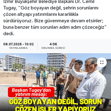
İzmir Büyükşehir Belediye Başkanı Dr. Cemil
Tugay, “Göz boyayan değil, şehrin sorunlarını
Resmi Reklam
çözen altyapı yatırımlarını kararlılıkla
sürdürüyoruz. Bize güvenmeye devam etsinler;
Röportajlar
buna benzer tüm sorunları adım adım çözeceğiz”
dedi.
08.07.2026 - 10:02
4 DK
YAYINLANMA
OKUNMA SÜRESI