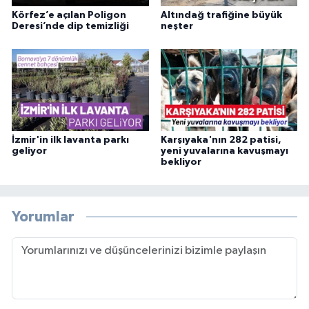
Körfez’e açılan Poligon
Altındağ trafiğine büyük
Deresi’nde dip temizliği
neşter
İzmir'in ilk lavanta parkı
Karşıyaka'nın 282 patisi,
geliyor
yeni yuvalarına kavuşmayı
bekliyor
Yorumlar