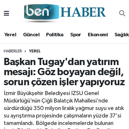
Yerel
Hava Durumu
Yerel
Güncel
Politika
Spor
Ekonomi
Sağlık
Güncel
Trafik Durumu
Politika
Süper Lig Puan Durumu ve Fikstür
HABERLER
YEREL
Başkan Tugay'dan yatırım
Spor
Tüm Manşetler
mesajı: Göz boyayan değil,
sorun çözen işler yapıyoruz
Ekonomi
Son Dakika Haberleri
İzmir Büyükşehir Belediyesi İZSU Genel
Sağlık
Haber Arşivi
Müdürlüğü’nün Çiğli Balatçık Mahallesi'nde
sürdürdüğü 350 milyon liralık yağmur suyu ve atık
Magazin
su ayrıştırma projesinde çalışmaların yüzde 37'si
tamamlandı. Bölgede incelemelerde bulunan
Kültür Sanat