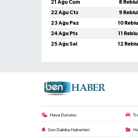
21 Ağu Cum
8 Rebiu
22 Ağu Cts
9 Rebiu
23 Ağu Paz
10 Rebi
24 Ağu Pts
11 Rebi
25 Ağu Sal
12 Rebi
Hava Durumu
Tr
Son Dakika Haberleri
Ha