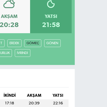
AKŞAM
YATSI
20:28
21:58
İT
ERDEK
GÖMEÇ
GÖNEN
URLUK
İVRİNDİ
İKINDI
AKŞAM
YATSI
17:18
20:39
22:16