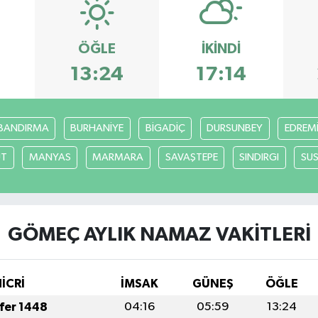
ÖĞLE
İKINDI
13:24
17:14
BANDIRMA
BURHANİYE
BİGADİÇ
DURSUNBEY
EDREM
UT
MANYAS
MARMARA
SAVAŞTEPE
SINDIRGI
SUS
GÖMEÇ AYLIK NAMAZ VAKITLERI
HİCRİ
İMSAK
GÜNEŞ
ÖĞLE
afer 1448
04:16
05:59
13:24