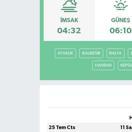
Resmi Reklam
İMSAK
GÜNEŞ
Röportajlar
04:32
06:10
AYVALIK
BALIKESİR
BALYA
HAVRAN
KEPS
25 Tem Cts
11 S