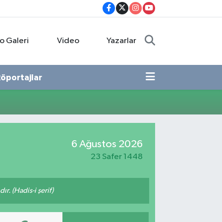
o Galeri
Video
Yazarlar
öportajlar
6 Ağustos 2026
23 Safer 1448
ır. (Hadis-i şerif)