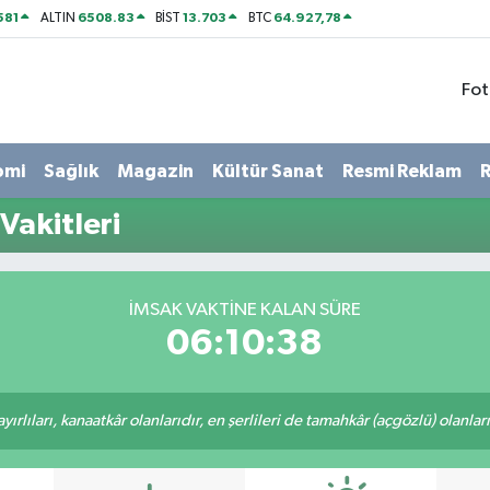
581
6508.83
13.703
64.927,78
ALTIN
BİST
BTC
Fot
omi
Sağlık
Magazin
Kültür Sanat
Resmi Reklam
R
Vakitleri
İMSAK VAKTINE KALAN SÜRE
06:10:37
rlıları, kanaatkâr olanlarıdır, en şerlileri de tamahkâr (açgözlü) olanlarıd