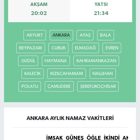
AKŞAM
YATSI
20:02
21:34
AKYURT
ANKARA
AYAŞ
BALA
BEYPAZARI
CUBUK
ELMADAĞ
EVREN
GÜDÜL
HAYMANA
KAHRAMANKAZAN
KALECİK
KIZILCAHAMAM
NALLIHAN
POLATLI
ÇAMLIDERE
ŞEREFLİKOÇHİSAR
ANKARA AYLIK NAMAZ VAKITLERI
İMSAK
GÜNEŞ
ÖĞLE
İKINDI
AKŞA