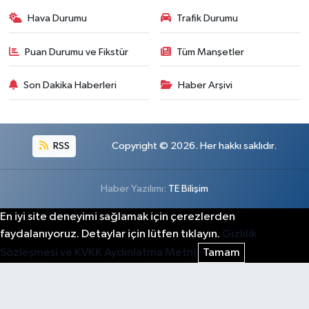
Hava Durumu
Trafik Durumu
Puan Durumu ve Fikstür
Tüm Manşetler
Son Dakika Haberleri
Haber Arşivi
RSS
Copyright © 2026. Her hakkı saklıdır.
Haber Yazılımı:
TE Bilişim
En iyi site deneyimi sağlamak için çerezlerden
faydalanıyoruz. Detaylar için lütfen tıklayın.
Gizlilik
Sözleşmesi ve KVKK Aydınlatma Metni
Tamam