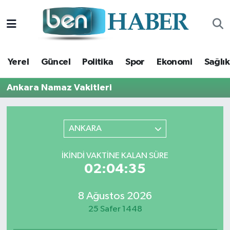
Yerel
Hava Durumu
Yerel
Güncel
Politika
Spor
Ekonomi
Sağlık
Güncel
Trafik Durumu
Ankara Namaz Vakitleri
Politika
Süper Lig Puan Durumu ve Fikstür
Spor
Tüm Manşetler
ANKARA
Ekonomi
Son Dakika Haberleri
İKINDI VAKTINE KALAN SÜRE
02:04:34
Sağlık
Haber Arşivi
8 Ağustos 2026
Magazin
25 Safer 1448
Kültür Sanat