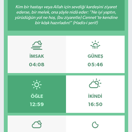
Kim bir hastayı veya Allah için sevdiği kardeşini ziyaret
Resmi Reklam
ederse, bir melek, ona şöyle nidâ eder: "Ne iyi yaptın,
yürüdüğün yol ne hoş, (bu ziyaretle) Cennet'te kendine
bir köşk hazırladın!" (Hadis-i şerif)
Röportajlar
İMSAK
GÜNEŞ
04:08
05:46
ÖĞLE
İKINDI
12:59
16:50