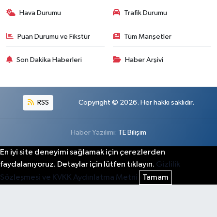
Hava Durumu
Trafik Durumu
Puan Durumu ve Fikstür
Tüm Manşetler
Son Dakika Haberleri
Haber Arşivi
RSS
Copyright © 2026. Her hakkı saklıdır.
Haber Yazılımı:
TE Bilişim
En iyi site deneyimi sağlamak için çerezlerden
faydalanıyoruz. Detaylar için lütfen tıklayın.
Gizlilik
Sözleşmesi ve KVKK Aydınlatma Metni
Tamam