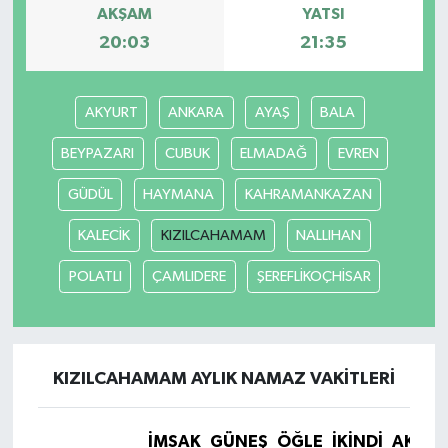
AKŞAM
YATSI
20:03
21:35
AKYURT
ANKARA
AYAŞ
BALA
BEYPAZARI
CUBUK
ELMADAĞ
EVREN
GÜDÜL
HAYMANA
KAHRAMANKAZAN
KALECİK
KIZILCAHAMAM
NALLIHAN
POLATLI
ÇAMLIDERE
ŞEREFLİKOÇHİSAR
KIZILCAHAMAM AYLIK NAMAZ VAKITLERI
İMSAK
GÜNEŞ
ÖĞLE
İKINDI
AKŞA