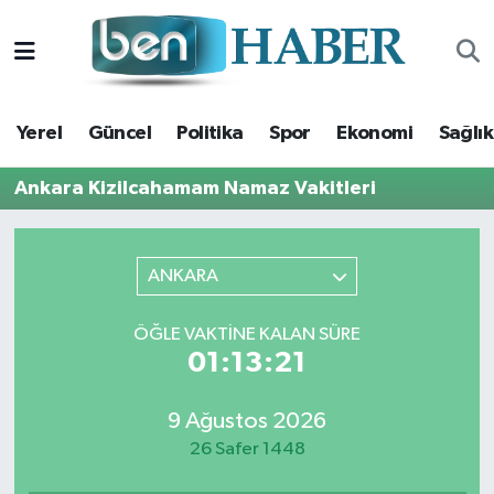
Yerel
Hava Durumu
Yerel
Güncel
Politika
Spor
Ekonomi
Sağlık
Güncel
Trafik Durumu
Ankara Kizilcahamam Namaz Vakitleri
Politika
Süper Lig Puan Durumu ve Fikstür
Spor
Tüm Manşetler
ANKARA
Ekonomi
Son Dakika Haberleri
ÖĞLE VAKTINE KALAN SÜRE
01:13:20
Sağlık
Haber Arşivi
9 Ağustos 2026
Magazin
26 Safer 1448
Kültür Sanat