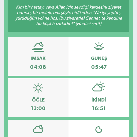
Kim bir hastayı veya Allah için sevdiği kardeşini ziyaret
Resmi Reklam
ederse, bir melek, ona şöyle nidâ eder: "Ne iyi yaptın,
yürüdüğün yol ne hoş, (bu ziyaretle) Cennet'te kendine
bir köşk hazırladın!" (Hadis-i şerif)
Röportajlar
İMSAK
GÜNEŞ
04:08
05:47
ÖĞLE
İKINDI
13:00
16:51