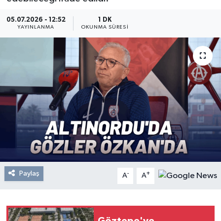
Resmi Reklam
05.07.2026 - 12:52
1 DK
YAYINLANMA
OKUNMA SÜRESI
Röportajlar
Paylaş
-
+
A
A
Göztepe'ye