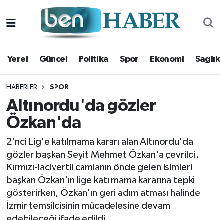
Yerel
Hava Durumu
Yerel
Güncel
Politika
Spor
Ekonomi
Sağlık
Güncel
Trafik Durumu
Politika
Süper Lig Puan Durumu ve Fikstür
HABERLER
SPOR
Altınordu'da gözler
Spor
Tüm Manşetler
Özkan'da
Ekonomi
Son Dakika Haberleri
2'nci Lig'e katılmama kararı alan Altınordu'da
gözler başkan Seyit Mehmet Özkan'a çevrildi.
Sağlık
Haber Arşivi
Kırmızı-lacivertli camianın önde gelen isimleri
başkan Özkan'ın lige katılmama kararına tepki
Magazin
gösterirken, Özkan'ın geri adım atması halinde
İzmir temsilcisinin mücadelesine devam
Kültür Sanat
edebileceği ifade edildi.