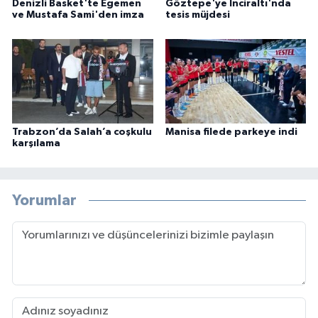
Denizli Basket'te Egemen
Göztepe'ye İnciraltı'nda
ve Mustafa Sami'den imza
tesis müjdesi
Trabzon’da Salah’a coşkulu
Manisa filede parkeye indi
karşılama
Yorumlar