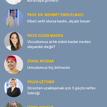
kurultaya gitmez!
PROF. DR. MEHMET EMIN ELMACI
Elbet sefil olursa kadın, alçalır beşer
FAIZE GIZEM MADEN
Vücudumuz artık eskisi kadar neden
dayanıklı değil?
ZUHAL KOÇKAR
Umudumuz hiç bitmesin
YELDA ÇETİNER
Stresten uzaklaşmak için 3 güçlü nefes
tekniği