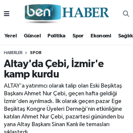
Yerel
Hava Durumu
Yerel
Güncel
Politika
Spor
Ekonomi
Sağlık
Güncel
Trafik Durumu
Politika
Süper Lig Puan Durumu ve Fikstür
HABERLER
SPOR
Altay'da Çebi, İzmir'e
Spor
Tüm Manşetler
kamp kurdu
Ekonomi
Son Dakika Haberleri
ALTAY'a yatırımcı olarak talip olan Eski Beşiktaş
Başkanı Ahmet Nur Çebi, geçen hafta geldiği
Sağlık
Haber Arşivi
İzmir'den ayrılmadı. İlk olarak geçen pazar Ege
Beşiktaş Kongre Üyeleri Derneği'nin etkinliğine
Magazin
katılan Ahmet Nur Çebi, pazartesi gününden bu
yana Altay Başkanı Sinan Kanlı ile temasları
Kültür Sanat
sıklaştırdı.