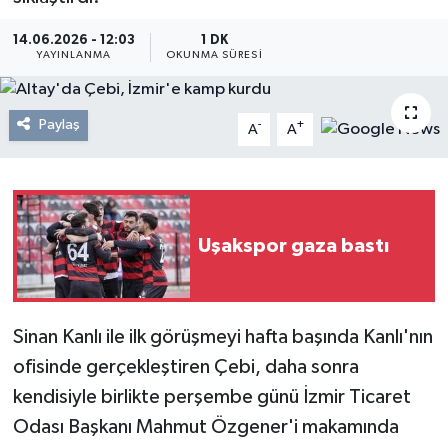
Resmi Reklam
14.06.2026 - 12:03
1 DK
YAYINLANMA
OKUNMA SÜRESI
Röportajlar
Paylaş
-
+
A
A
Uşakspor gaza bastı
Sinan Kanlı ile ilk görüşmeyi hafta başında Kanlı'nın
ofisinde gerçekleştiren Çebi, daha sonra
kendisiyle birlikte perşembe günü İzmir Ticaret
Odası Başkanı Mahmut Özgener'i makamında