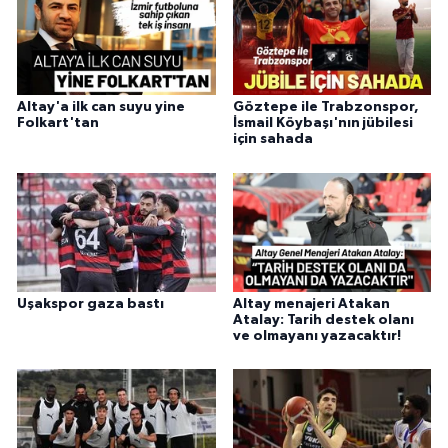
Altay'a ilk can suyu yine
Göztepe ile Trabzonspor,
Folkart'tan
İsmail Köybaşı'nın jübilesi
için sahada
Uşakspor gaza bastı
Altay menajeri Atakan
Atalay: Tarih destek olanı
ve olmayanı yazacaktır!