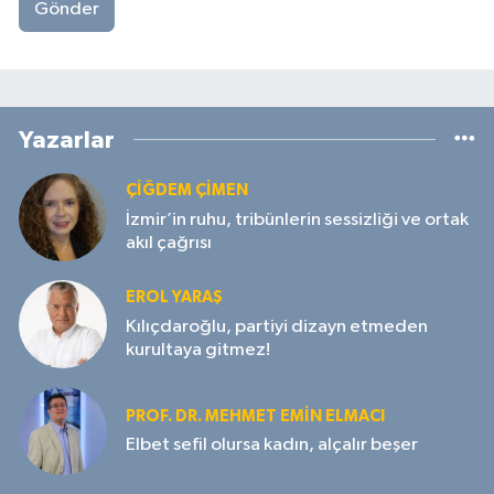
Gönder
Yazarlar
ÇIĞDEM ÇIMEN
İzmir’in ruhu, tribünlerin sessizliği ve ortak
akıl çağrısı
EROL YARAŞ
Kılıçdaroğlu, partiyi dizayn etmeden
kurultaya gitmez!
PROF. DR. MEHMET EMIN ELMACI
Elbet sefil olursa kadın, alçalır beşer