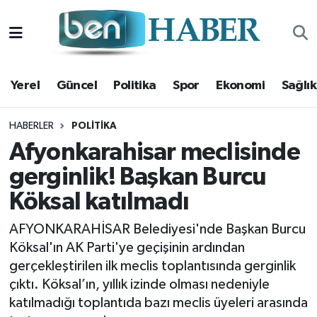
Yerel
Hava Durumu
Yerel
Güncel
Politika
Spor
Ekonomi
Sağlık
Güncel
Trafik Durumu
Politika
Süper Lig Puan Durumu ve Fikstür
HABERLER
POLITIKA
Afyonkarahisar meclisinde
Spor
Tüm Manşetler
gerginlik! Başkan Burcu
Köksal katılmadı
Ekonomi
Son Dakika Haberleri
AFYONKARAHİSAR Belediyesi'nde Başkan Burcu
Sağlık
Haber Arşivi
Köksal'ın AK Parti'ye geçişinin ardından
gerçekleştirilen ilk meclis toplantısında gerginlik
Magazin
çıktı. Köksal’ın, yıllık izinde olması nedeniyle
katılmadığı toplantıda bazı meclis üyeleri arasında
Kültür Sanat