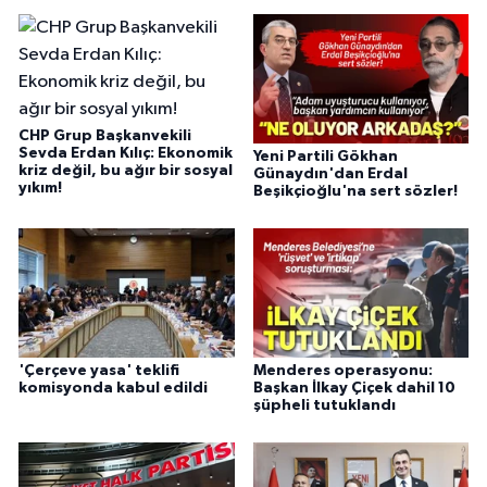
CHP Grup Başkanvekili
Sevda Erdan Kılıç: Ekonomik
Yeni Partili Gökhan
kriz değil, bu ağır bir sosyal
Günaydın'dan Erdal
yıkım!
Beşikçioğlu'na sert sözler!
'Çerçeve yasa' teklifi
Menderes operasyonu:
komisyonda kabul edildi
Başkan İlkay Çiçek dahil 10
şüpheli tutuklandı