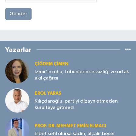
Gönder
Yazarlar
ÇIĞDEM ÇIMEN
İzmir’in ruhu, tribünlerin sessizliği ve ortak
akıl çağrısı
EROL YARAŞ
Kılıçdaroğlu, partiyi dizayn etmeden
kurultaya gitmez!
PROF. DR. MEHMET EMIN ELMACI
Elbet sefil olursa kadın, alçalır beşer