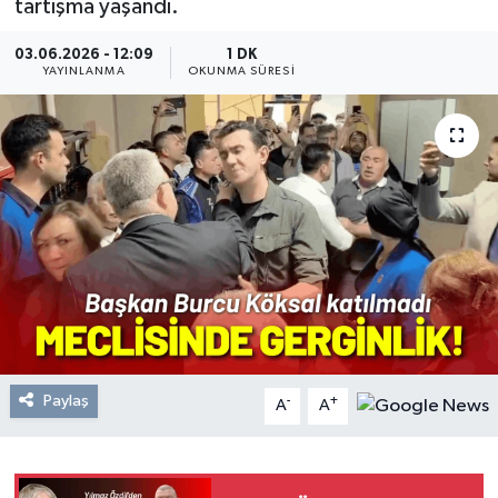
tartışma yaşandı.
Resmi Reklam
03.06.2026 - 12:09
1 DK
YAYINLANMA
OKUNMA SÜRESI
Röportajlar
Paylaş
-
+
A
A