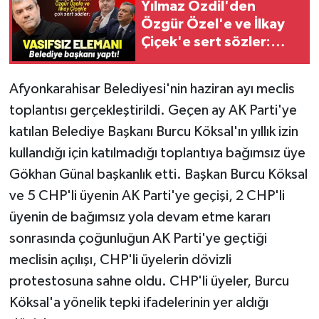
Yılmaz Özdil'den
Özgür Özel'e ve İlkay
Çiçek'e sert sözler:
Vasıfsız elemanı
belediye başkanı yaptı!
Afyonkarahisar Belediyesi'nin haziran ayı meclis
toplantısı gerçekleştirildi. Geçen ay AK Parti'ye
katılan Belediye Başkanı Burcu Köksal'ın yıllık izin
kullandığı için katılmadığı toplantıya bağımsız üye
Gökhan Günal başkanlık etti. Başkan Burcu Köksal
ve 5 CHP'li üyenin AK Parti'ye geçişi, 2 CHP'li
üyenin de bağımsız yola devam etme kararı
sonrasında çoğunluğun AK Parti'ye geçtiği
meclisin açılışı, CHP'li üyelerin dövizli
protestosuna sahne oldu. CHP'li üyeler, Burcu
Köksal'a yönelik tepki ifadelerinin yer aldığı