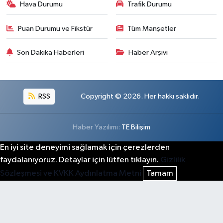
Hava Durumu
Trafik Durumu
Puan Durumu ve Fikstür
Tüm Manşetler
Son Dakika Haberleri
Haber Arşivi
RSS
Copyright © 2026. Her hakkı saklıdır.
Haber Yazılımı:
TE Bilişim
En iyi site deneyimi sağlamak için çerezlerden
faydalanıyoruz. Detaylar için lütfen tıklayın.
Gizlilik
Sözleşmesi ve KVKK Aydınlatma Metni
Tamam