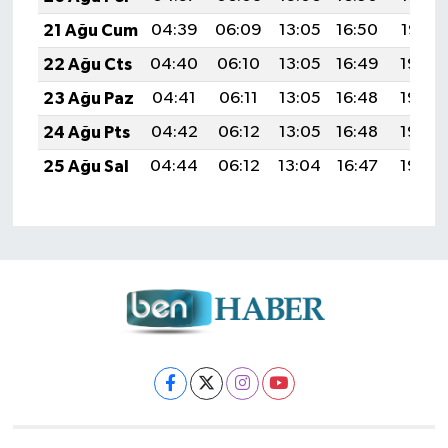
21 Ağu Cum
04:39
06:09
13:05
16:50
19:52
22 Ağu Cts
04:40
06:10
13:05
16:49
19:50
23 Ağu Paz
04:41
06:11
13:05
16:48
19:49
24 Ağu Pts
04:42
06:12
13:05
16:48
19:48
25 Ağu Sal
04:44
06:12
13:04
16:47
19:46