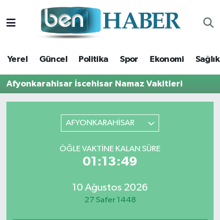
Yerel
Hava Durumu
Yerel
Güncel
Politika
Spor
Ekonomi
Sağlık
Güncel
Trafik Durumu
Afyonkarahisar İscehisar Namaz Vakitleri
Politika
Süper Lig Puan Durumu ve Fikstür
Spor
Tüm Manşetler
AFYONKARAHİSAR
Ekonomi
Son Dakika Haberleri
ÖĞLE VAKTINE KALAN SÜRE
01:13:48
Sağlık
Haber Arşivi
10 Ağustos 2026
Magazin
27 Safer 1448
Kültür Sanat