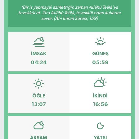
(Bir iş yapmaya) azmettiğin zaman Allâhü Teâlâ'ya
Resmi Reklam
tevekkül et. Zira Allâhü Teâlâ, tevekkül eden kullarını
sever. (Âl-i İmrân Sûresi, 159)
Röportajlar
İMSAK
GÜNEŞ
04:24
05:59
ÖĞLE
İKINDI
13:07
16:56
AKŞAM
YATSI