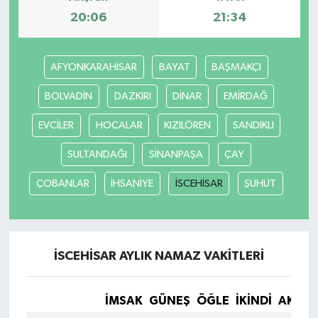
20:06
21:34
AFYONKARAHİSAR
BAYAT
BAŞMAKÇI
BOLVADİN
DAZKIRI
DİNAR
EMİRDAĞ
EVCİLER
HOCALAR
KIZILÖREN
SANDIKLI
SULTANDAĞI
SİNANPAŞA
ÇAY
ÇOBANLAR
İHSANİYE
İSCEHİSAR
ŞUHUT
İSCEHİSAR AYLIK NAMAZ VAKITLERI
İMSAK
GÜNEŞ
ÖĞLE
İKINDI
AKŞA