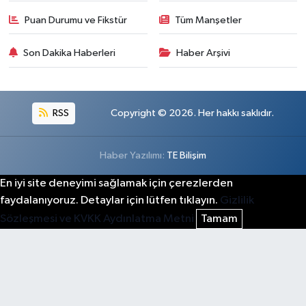
Puan Durumu ve Fikstür
Tüm Manşetler
Son Dakika Haberleri
Haber Arşivi
RSS
Copyright © 2026. Her hakkı saklıdır.
Haber Yazılımı:
TE Bilişim
En iyi site deneyimi sağlamak için çerezlerden
faydalanıyoruz. Detaylar için lütfen tıklayın.
Gizlilik
Sözleşmesi ve KVKK Aydınlatma Metni
Tamam