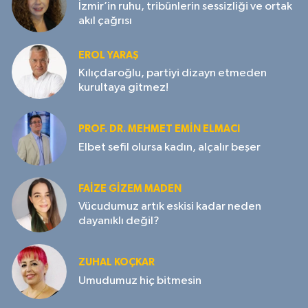
İzmir’in ruhu, tribünlerin sessizliği ve ortak
akıl çağrısı
EROL YARAŞ
Kılıçdaroğlu, partiyi dizayn etmeden
kurultaya gitmez!
PROF. DR. MEHMET EMIN ELMACI
Elbet sefil olursa kadın, alçalır beşer
FAIZE GIZEM MADEN
Vücudumuz artık eskisi kadar neden
dayanıklı değil?
ZUHAL KOÇKAR
Umudumuz hiç bitmesin