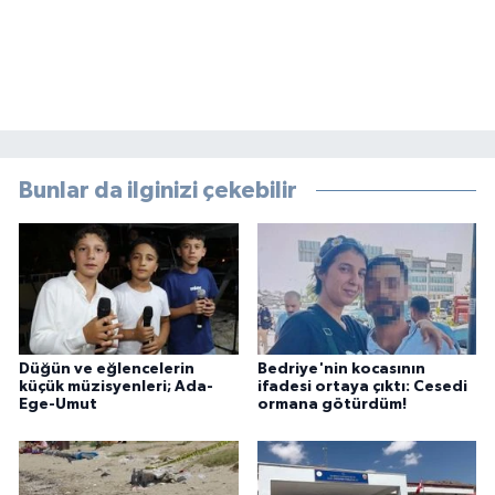
Bunlar da ilginizi çekebilir
Düğün ve eğlencelerin
Bedriye'nin kocasının
küçük müzisyenleri; Ada-
ifadesi ortaya çıktı: Cesedi
Ege-Umut
ormana götürdüm!