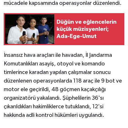
mücadele kapsamında operasyonlar düzenlendi.
Düğün ve eğlencelerin
küçük müzisyenleri;
Ada-Ege-Umut
İnsansız hava araçları ile havadan, İl Jandarma
Komutanlıkları asayiş, otoyol ve komando
timlerince karadan yapılan çalışmalar sonucu
düzenlenen operasyonlarda 118 araç ile 9 bot ve
motor ele geçirildi, 48 göçmen kaçakçılığı
organizatörü yakalandı. Şüphelilerin 36'sı
çıkarıldıkları hakimliklerce tutuklandı, 12'si
hakkında adli kontrol hükümleri uygulandı.