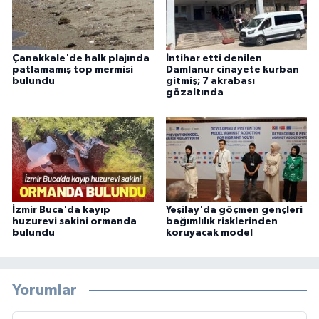
Çanakkale'de halk plajında
İntihar etti denilen
patlamamış top mermisi
Damlanur cinayete kurban
bulundu
gitmiş; 7 akrabası
gözaltında
İzmir Buca'da kayıp
Yeşilay'da göçmen gençleri
huzurevi sakini ormanda
bağımlılık risklerinden
bulundu
koruyacak model
Yorumlar