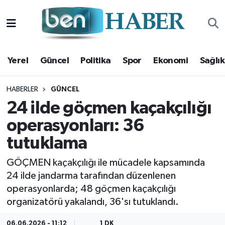
Yerel
Hava Durumu
Yerel
Güncel
Politika
Spor
Ekonomi
Sağlık
Güncel
Trafik Durumu
Politika
Süper Lig Puan Durumu ve Fikstür
HABERLER
GÜNCEL
24 ilde göçmen kaçakçılığı
Spor
Tüm Manşetler
operasyonları: 36
tutuklama
Ekonomi
Son Dakika Haberleri
GÖÇMEN kaçakçılığı ile mücadele kapsamında
Sağlık
Haber Arşivi
24 ilde jandarma tarafından düzenlenen
operasyonlarda; 48 göçmen kaçakçılığı
Magazin
organizatörü yakalandı, 36'sı tutuklandı.
Kültür Sanat
06.06.2026 - 11:12
1 DK