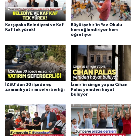
Karşıyaka Belediyesi ve Kaf
Büyükşehir’in Yaz Okulu
Kaf tek yürek!
hem eğlendiriyor hem
öğretiyor
İZSU’dan 30 ilçede eş
İzmir’in simge yapısı Cihan
zamanlı yatırım seferberliği
Palas yeniden hayat
buluyor