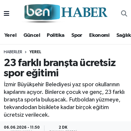
Yerel
Hava Durumu
Yerel
Güncel
Politika
Spor
Ekonomi
Sağlık
Güncel
Trafik Durumu
Politika
Süper Lig Puan Durumu ve Fikstür
HABERLER
YEREL
23 farklı branşta ücretsiz
Spor
Tüm Manşetler
spor eğitimi
Ekonomi
Son Dakika Haberleri
İzmir Büyükşehir Belediyesi yaz spor okullarının
kapılarını açıyor. Binlerce çocuk ve genç, 23 farklı
Sağlık
Haber Arşivi
branşta sporla buluşacak. Futboldan yüzmeye,
tekvandodan bisiklete kadar birçok eğitim
Magazin
ücretsiz verilecek.
Kültür Sanat
06.06.2026 - 11:50
2 DK