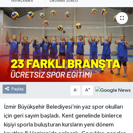
YAYINLANMA
OKUNMA SÜRESI
Resmi Reklam
Röportajlar
Paylaş
-
+
A
A
İzmir Büyükşehir Belediyesi’nin yaz spor okulları
için geri sayım başladı. Kent genelinde binlerce
kişiyi sporla buluşturan kursların yeni dönem