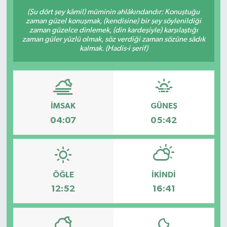
(Şu dört şey kâmil) müminin ahlâkındandır: Konuştuğu
Resmi Reklam
zaman güzel konuşmak, (kendisine) bir şey söylenildiği
zaman güzelce dinlemek, (din kardeşiyle) karşılaştığı
zaman güler yüzlü olmak, söz verdiği zaman sözüne sâdık
Röportajlar
kalmak. (Hadis-i şerif)
İMSAK
GÜNEŞ
04:07
05:42
ÖĞLE
İKINDI
12:52
16:41