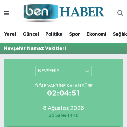
Yerel
Hava Durumu
Yerel
Güncel
Politika
Spor
Ekonomi
Sağlık
Güncel
Trafik Durumu
Nevşehir Namaz Vakitleri
Politika
Süper Lig Puan Durumu ve Fikstür
Spor
Tüm Manşetler
NEVŞEHİR
Ekonomi
Son Dakika Haberleri
ÖĞLE VAKTINE KALAN SÜRE
02:04:51
Sağlık
Haber Arşivi
8 Ağustos 2026
Magazin
25 Safer 1448
Kültür Sanat