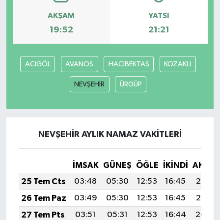
AKŞAM
YATSI
19:52
21:21
ACIGÖL
AVANOS
HACIBEKTAŞ
KOZAKLI
NEVŞEHİR
ÜRGÜP
NEVŞEHİR AYLIK NAMAZ VAKITLERI
İMSAK
GÜNEŞ
ÖĞLE
İKINDI
AKŞA
25 Tem Cts
03:48
05:30
12:53
16:45
20:06
26 Tem Paz
03:49
05:30
12:53
16:45
20:05
27 Tem Pts
03:51
05:31
12:53
16:44
20:04