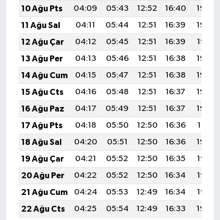
10 Ağu Pts
04:09
05:43
12:52
16:40
19:50
11 Ağu Sal
04:11
05:44
12:51
16:39
19:49
12 Ağu Çar
04:12
05:45
12:51
16:39
19:47
13 Ağu Per
04:13
05:46
12:51
16:38
19:46
14 Ağu Cum
04:15
05:47
12:51
16:38
19:45
15 Ağu Cts
04:16
05:48
12:51
16:37
19:44
16 Ağu Paz
04:17
05:49
12:51
16:37
19:42
17 Ağu Pts
04:18
05:50
12:50
16:36
19:41
18 Ağu Sal
04:20
05:51
12:50
16:36
19:40
19 Ağu Çar
04:21
05:52
12:50
16:35
19:38
20 Ağu Per
04:22
05:52
12:50
16:34
19:37
21 Ağu Cum
04:24
05:53
12:49
16:34
19:36
22 Ağu Cts
04:25
05:54
12:49
16:33
19:34