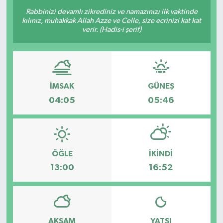
Rabbinizi devamlı zikrediniz ve namazınızı ilk vaktinde
Resmi Reklam
kılınız, muhakkak Allah Azze ve Celle, size ecrinizi kat kat
verir. (Hadis-i şerif)
Röportajlar
İMSAK
GÜNEŞ
04:05
05:46
ÖĞLE
İKINDI
13:00
16:52
AKŞAM
YATSI