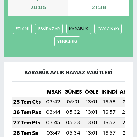
20:05
21:38
EFLANİ
ESKİPAZAR
KARABÜK
OVACIK (K)
YENİCE (K)
KARABÜK AYLIK NAMAZ VAKITLERI
İMSAK
GÜNEŞ
ÖĞLE
İKINDI
AKŞA
25 Tem Cts
03:42
05:31
13:01
16:58
20:21
26 Tem Paz
03:44
05:32
13:01
16:57
20:20
27 Tem Pts
03:45
05:33
13:01
16:57
20:19
28 Tem Sal
03:47
05:34
13:01
16:57
20:18