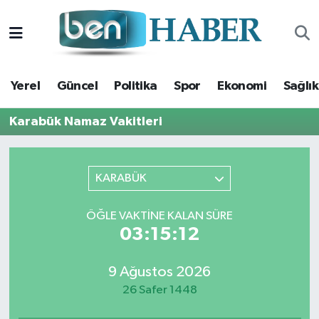
Yerel
Hava Durumu
Yerel
Güncel
Politika
Spor
Ekonomi
Sağlık
Güncel
Trafik Durumu
Karabük Namaz Vakitleri
Politika
Süper Lig Puan Durumu ve Fikstür
Spor
Tüm Manşetler
KARABÜK
Ekonomi
Son Dakika Haberleri
ÖĞLE VAKTINE KALAN SÜRE
03:15:11
Sağlık
Haber Arşivi
9 Ağustos 2026
Magazin
26 Safer 1448
Kültür Sanat