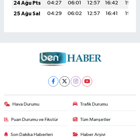
24 Ağu Pts
04:27
06:01
12:57
16:42
19:43
25 Ağu Sal
04:29
06:02
12:57
16:41
19:42
Hava Durumu
Trafik Durumu
Puan Durumu ve Fikstür
Tüm Manşetler
Son Dakika Haberleri
Haber Arşivi