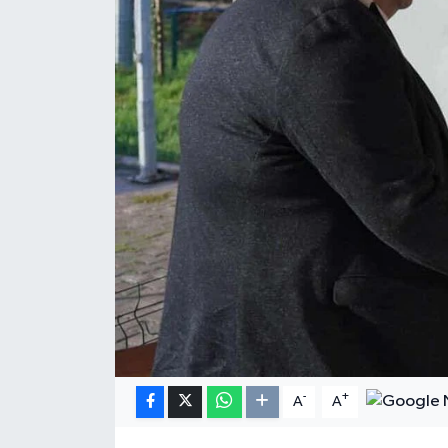
Resmi Reklam
Röportajlar
-
+
A
A