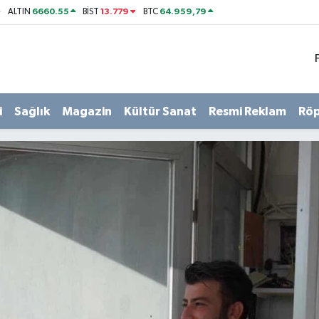
6660.55
13.779
64.959,79
ALTIN
BİST
BTC
i
Sağlık
Magazin
Kültür Sanat
Resmi Reklam
Röp