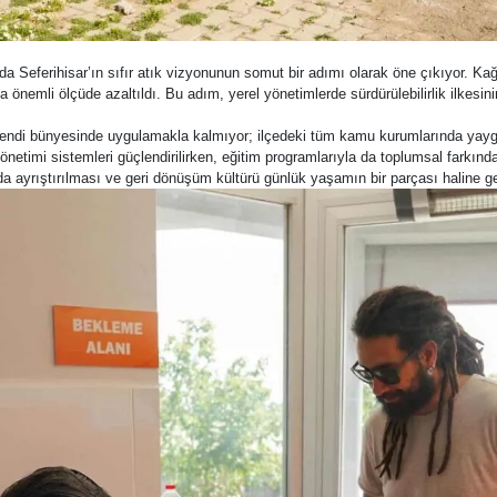
Seferihisar’ın sıfır atık vizyonunun somut bir adımı olarak öne çıkıyor. Kağıt
a önemli ölçüde azaltıldı. Bu adım, yerel yönetimlerde sürdürülebilirlik ilkesin
 kendi bünyesinde uygulamakla kalmıyor; ilçedeki tüm kamu kurumlarında yaygınl
etimi sistemleri güçlendirilirken, eğitim programlarıyla da toplumsal farkındal
da ayrıştırılması ve geri dönüşüm kültürü günlük yaşamın bir parçası haline geti