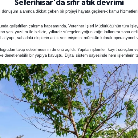
Seferihisar'da sıfır atık devrimi
ital dönüşüm alanında dikkat çeken bir projeyi hayata geçirerek kamu hizmetler
da geliştirilen çalışma kapsamında, Veteriner İşleri Müdürlüğü’nün tüm işleyiş
yan yeni yazılım ile birlikte, yıllardır süregelen yoğun kağıt kullanımı sona e
tal altyapı, sahadaki ekiplerin anlık veri erişimini mümkün kılarak operasyonel v
 doğrudan takip edebilmesinin de önü açıldı. Yapılan işlemler, kayıt süreçleri 
 ve denetlenebilir bir yapıya kavuştu. Dijital sistem sayesinde hem işlemlerin 