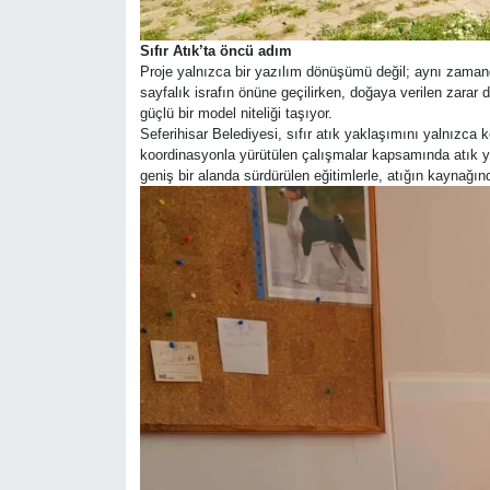
Sıfır Atık’ta öncü adım
Proje yalnızca bir yazılım dönüşümü değil; aynı zamanda 
sayfalık israfın önüne geçilirken, doğaya verilen zarar d
güçlü bir model niteliği taşıyor.
Seferihisar Belediyesi, sıfır atık yaklaşımını yalnızca
koordinasyonla yürütülen çalışmalar kapsamında atık yön
geniş bir alanda sürdürülen eğitimlerle, atığın kaynağın