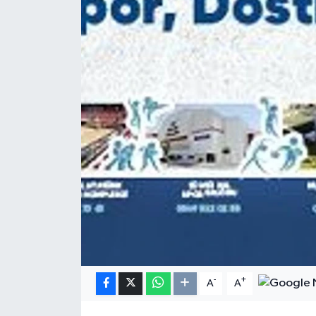
Resmi Reklam
Röportajlar
-
+
A
A