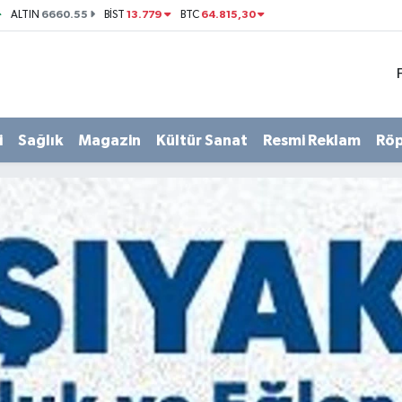
6660.55
13.779
64.815,30
ALTIN
BİST
BTC
i
Sağlık
Magazin
Kültür Sanat
Resmi Reklam
Röp