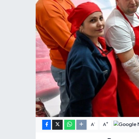
Resmi Reklam
Röportajlar
-
+
A
A