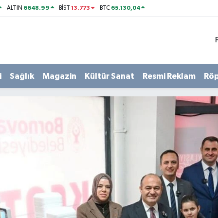
6648.99
13.773
65.130,04
ALTIN
BİST
BTC
i
Sağlık
Magazin
Kültür Sanat
Resmi Reklam
Röp