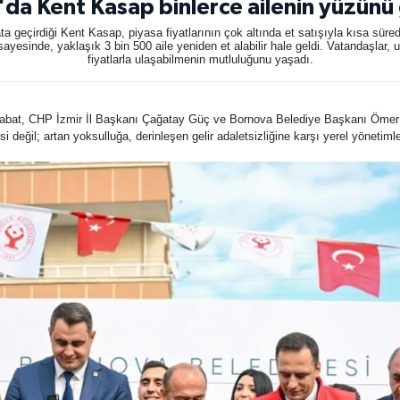
da Kent Kasap binlerce ailenin yüzünü
 geçirdiği Kent Kasap, piyasa fiyatlarının çok altında et satışıyla kısa sürede 
yesinde, yaklaşık 3 bin 500 aile yeniden et alabilir hale geldi. Vatandaşlar, 
fiyatlarla ulaşabilmenin mutluluğunu yaşadı.
at, CHP İzmir İl Başkanı Çağatay Güç ve Bornova Belediye Başkanı Ömer Eşk
 değil; artan yoksulluğa, derinleşen gelir adaletsizliğine karşı yerel yönetimle