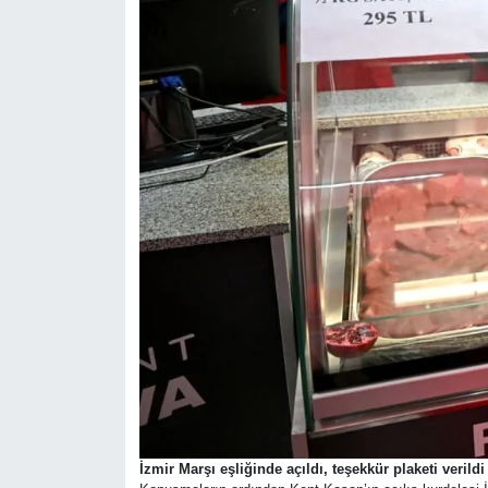
İzmir Marşı eşliğinde açıldı, teşekkür plaketi verildi