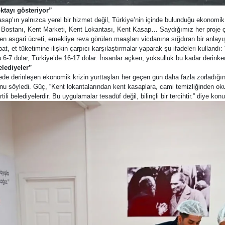
ktayı gösteriyor”
’ın yalnızca yerel bir hizmet değil, Türkiye’nin içinde bulunduğu ekonomik 
t Bostanı, Kent Marketi, Kent Lokantası, Kent Kasap… Saydığımız her proje ço
en asgari ücreti, emekliye reva görülen maaşları vicdanına sığdıran bir anlayış
et tüketimine ilişkin çarpıcı karşılaştırmalar yaparak şu ifadeleri kullandı: “
 6-7 dolar, Türkiye’de 16-17 dolar. İnsanlar açken, yoksulluk bu kadar derink
lediyeler”
 derinleşen ekonomik krizin yurttaşları her geçen gün daha fazla zorladığın
u söyledi. Güç, “Kent lokantalarından kent kasaplara, cami temizliğinden okul
 belediyelerdir. Bu uygulamalar tesadüf değil, bilinçli bir tercihtir.” diye konu