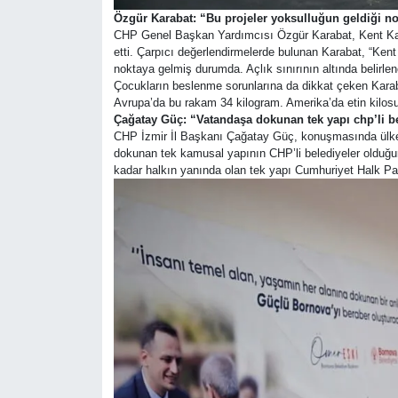
Özgür Karabat: “Bu projeler yoksulluğun geldiği no
CHP Genel Başkan Yardımcısı Özgür Karabat, Kent Kasap
etti. Çarpıcı değerlendirmelerde bulunan Karabat, “Ken
noktaya gelmiş durumda. Açlık sınırının altında belirlen
Çocukların beslenme sorunlarına da dikkat çeken Karabat, 
Avrupa’da bu rakam 34 kilogram. Amerika’da etin kilosu
Çağatay Güç: “Vatandaşa dokunan tek yapı chp’li be
CHP İzmir İl Başkanı Çağatay Güç, konuşmasında ülkede
dokunan tek kamusal yapının CHP’li belediyeler olduğun
kadar halkın yanında olan tek yapı Cumhuriyet Halk Partili