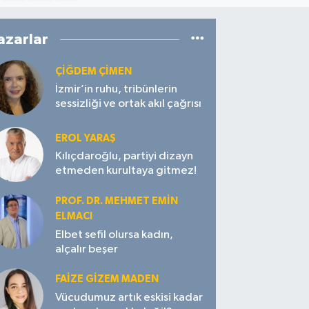
azarlar
ÇIĞDEM ÇIMEN
İzmir’in ruhu, tribünlerin
sessizliği ve ortak akıl çağrısı
EROL YARAŞ
Kılıçdaroğlu, partiyi dizayn
etmeden kurultaya gitmez!
PROF. DR. MEHMET EMIN
ELMACI
Elbet sefil olursa kadın,
alçalır beşer
FAIZE GIZEM MADEN
Vücudumuz artık eskisi kadar