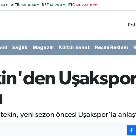
143
6510.40
13.799
64.225,61
ALTIN
BİST
BTC
Fot
omi
Sağlık
Magazin
Kültür Sanat
Resmi Reklam
R
kin'den Uşakspo
ı
kin, yeni sezon öncesi Uşakspor'la anlaştı