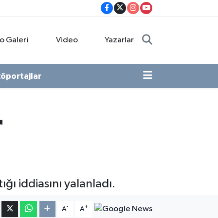
o Galeri
Video
Yazarlar
öportajlar
r
ğı iddiasını yalanladı.
-
+
A
A