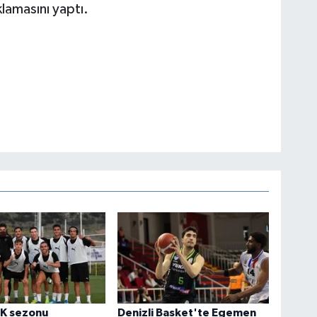
lamasını yaptı.
FK sezonu
Denizli Basket'te Egemen