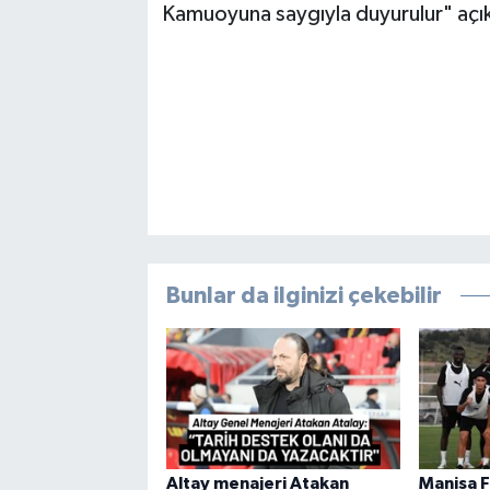
Kamuoyuna saygıyla duyurulur" açık
Bunlar da ilginizi çekebilir
Altay menajeri Atakan
Manisa 