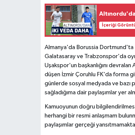
Altınordu'da
İçeriği Görünt
Almanya'da Borussia Dortmund'ta ba
Galatasaray ve Trabzonspor'da oyn
Uşakspor'un başkanlığını devralan 
düşen İzmir Çoruhlu FK'da forma gi
günlerde sosyal medyada ve bazı p
sağladığıma dair paylaşımlar yer al
Kamuoyunun doğru bilgilendirilmesi ad
herhangi bir resmi anlaşmam bulun
paylaşımlar gerçeği yansıtmamakta