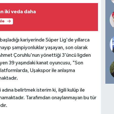
n iki veda daha
üle
şladığı kariyerinde Süper Lig'de yıllarca
ayıp şampiyonluklar yaşayan, son olarak
Ahmet Çoruhlu'nun yönettiği 3'üncü ligden
yen 39 yaşındaki kanat oyuncusu, "Son
latformlarda, Uşakspor ile anlaşma
maktadır.
ına belirtmek isterim ki, ilgili kulüp ile
mamaktadır. Tarafımdan onaylanmayan bu tür
dır.