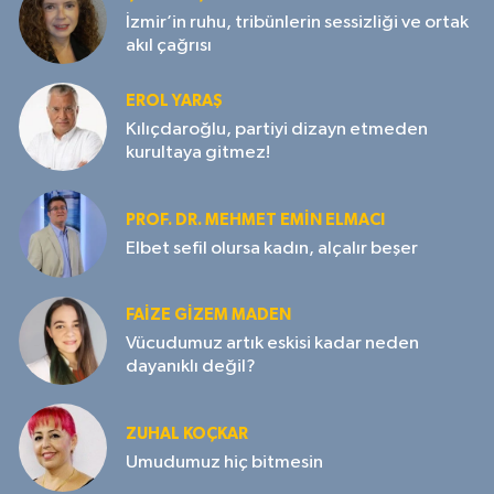
İzmir’in ruhu, tribünlerin sessizliği ve ortak
akıl çağrısı
EROL YARAŞ
Kılıçdaroğlu, partiyi dizayn etmeden
kurultaya gitmez!
PROF. DR. MEHMET EMIN ELMACI
Elbet sefil olursa kadın, alçalır beşer
FAIZE GIZEM MADEN
Vücudumuz artık eskisi kadar neden
dayanıklı değil?
ZUHAL KOÇKAR
Umudumuz hiç bitmesin