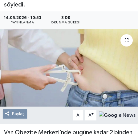
söyledi.
Resmi Reklam
14.05.2026 - 10:53
3 DK
YAYINLANMA
OKUNMA SÜRESI
Röportajlar
Paylaş
-
+
A
A
Van Obezite Merkezi’nde bugüne kadar 2 binden