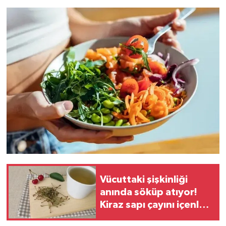
Vücuttaki şişkinliği
anında söküp atıyor!
Kiraz sapı çayını içenler
daha rahat