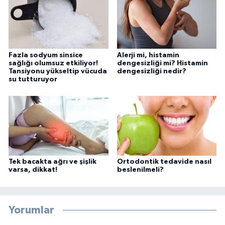
Fazla sodyum sinsice
Alerji mi, histamin
sağlığı olumsuz etkiliyor!
dengesizliği mi? Histamin
Tansiyonu yükseltip vücuda
dengesizliği nedir?
su tutturuyor
Tek bacakta ağrı ve şişlik
Ortodontik tedavide nasıl
varsa, dikkat!
beslenilmeli?
Yorumlar