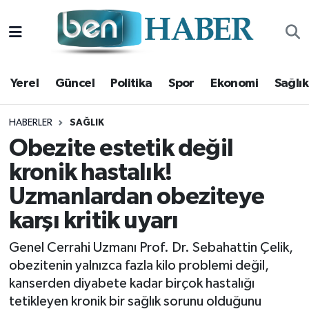
Yerel
Hava Durumu
Yerel
Güncel
Politika
Spor
Ekonomi
Sağlık
Güncel
Trafik Durumu
Politika
Süper Lig Puan Durumu ve Fikstür
HABERLER
SAĞLIK
Obezite estetik değil
Spor
Tüm Manşetler
kronik hastalık!
Uzmanlardan obeziteye
Ekonomi
Son Dakika Haberleri
karşı kritik uyarı
Sağlık
Haber Arşivi
Genel Cerrahi Uzmanı Prof. Dr. Sebahattin Çelik,
Magazin
obezitenin yalnızca fazla kilo problemi değil,
kanserden diyabete kadar birçok hastalığı
Kültür Sanat
tetikleyen kronik bir sağlık sorunu olduğunu