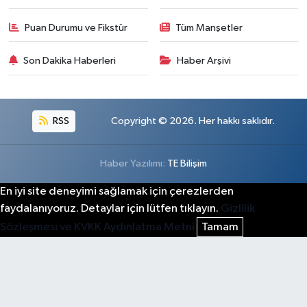
Puan Durumu ve Fikstür
Tüm Manşetler
Son Dakika Haberleri
Haber Arşivi
RSS
Copyright © 2026. Her hakkı saklıdır.
Haber Yazılımı:
TE Bilişim
En iyi site deneyimi sağlamak için çerezlerden
faydalanıyoruz. Detaylar için lütfen tıklayın.
Gizlilik
Sözleşmesi ve KVKK Aydınlatma Metni
Tamam